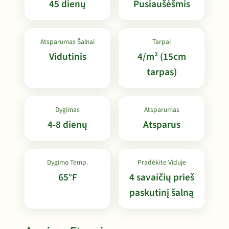
45 dienų
Pusiaušėšmis
Atsparumas Šalnai
Tarpai
Vidutinis
4/m² (15cm
tarpas)
Dygimas
Atsparumas
4-8 dienų
Atsparus
Dygimo Temp.
Pradėkite Viduje
65°F
4 savaičių prieš
paskutinį šalną