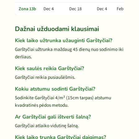
Zona 13b
Dec 4
Dec 18
Dec 4
Feb 1
Dažnai užduodami klausimai
Kiek laiko užtrunka užauginti Garštyčiai?
Garštyčiai užtrunka maždaug 45 dienų nuo sodinimo iki
derliaus.
Kiek saulės reikia Garštyčiai?
Garštyčiai reikia pusiaušėšmis.
Kokiu atstumu sodinti Garštyčiai?
Sodinkite Garštyčiai 4/m² (15cm tarpas) atstumu
kvadratinės pėdos metodu.
Ar Garštyčiai gali ištverti šalną?
Garštyčiai atlaiko vidutinę šalną.
Kiek laiko trunka Garštyčiai daigimas?