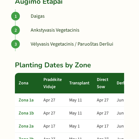
Augimo Etapai
Daigas
Ankstyvasis Vegetacinis
Vėlyvasis Vegetacinis / Paruoštas Derliui
Planting Dates by Zone
Pradėkite
Direct
Zona
Transplant
Derlius
Viduje
Sow
Zona 1a
Apr 27
May 11
Apr 27
Jun 25
Zona 1b
Apr 27
May 11
Apr 27
Jun 25
Zona 2a
Apr 17
May 1
Apr 17
Jun 15