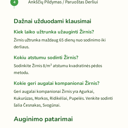
Ankščių Pildymas / Paruoštas Derliui
Dažnai užduodami klausimai
Kiek laiko užtrunka užauginti Žirnis?
Žirnis užtrunka maždaug 65 dienų nuo sodinimo iki
derliaus.
Kokiu atstumu sodinti Žirnis?
Sodinkite Žirnis 8/m² atstumu kvadratinės pėdos
metodu.
Kokie geri augalai kompanionai Žirnis?
Geri augalai kompanionai Žirnis yra Agurkai,
Kukurūzas, Morkos, Ridikėliai, Pupelės. Venkite sodinti
šalia Česnakas, Svogūnai.
Auginimo patarimai