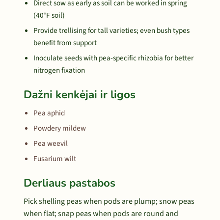
Direct sow as early as soil can be worked in spring
(40°F soil)
Provide trellising for tall varieties; even bush types
benefit from support
Inoculate seeds with pea-specific rhizobia for better
nitrogen fixation
Dažni kenkėjai ir ligos
Pea aphid
Powdery mildew
Pea weevil
Fusarium wilt
Derliaus pastabos
Pick shelling peas when pods are plump; snow peas
when flat; snap peas when pods are round and