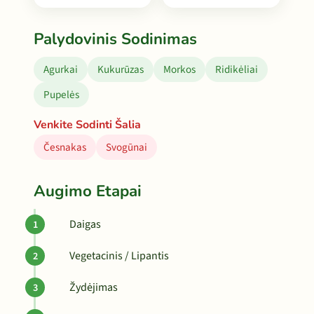
Palydovinis Sodinimas
Agurkai
Kukurūzas
Morkos
Ridikėliai
Pupelės
Venkite Sodinti Šalia
Česnakas
Svogūnai
Augimo Etapai
Daigas
Vegetacinis / Lipantis
Žydėjimas