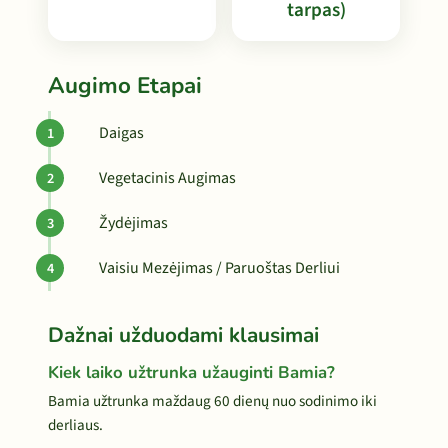
tarpas)
Augimo Etapai
Daigas
Vegetacinis Augimas
Žydėjimas
Vaisiu Mezėjimas / Paruoštas Derliui
Dažnai užduodami klausimai
Kiek laiko užtrunka užauginti Bamia?
Bamia užtrunka maždaug 60 dienų nuo sodinimo iki
derliaus.