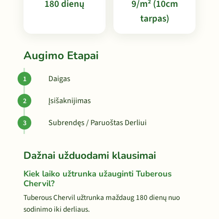
180 dienų
9/m² (10cm
tarpas)
Augimo Etapai
Daigas
Įsišaknijimas
Subrendęs / Paruoštas Derliui
Dažnai užduodami klausimai
Kiek laiko užtrunka užauginti Tuberous
Chervil?
Tuberous Chervil užtrunka maždaug 180 dienų nuo
sodinimo iki derliaus.