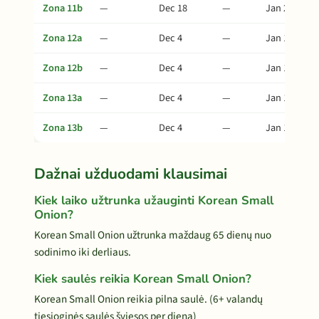
Zona 11b
—
Dec 18
—
Jan 27
Zona 12a
—
Dec 4
—
Jan 13
Zona 12b
—
Dec 4
—
Jan 13
Zona 13a
—
Dec 4
—
Jan 13
Zona 13b
—
Dec 4
—
Jan 13
Dažnai užduodami klausimai
Kiek laiko užtrunka užauginti Korean Small
Onion?
Korean Small Onion užtrunka maždaug 65 dienų nuo
sodinimo iki derliaus.
Kiek saulės reikia Korean Small Onion?
Korean Small Onion reikia pilna saulė. (6+ valandų
tiesioginės saulės šviesos per dieną)