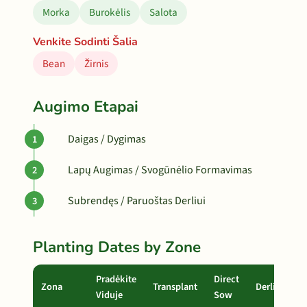
Morka
Burokėlis
Salota
Venkite Sodinti Šalia
Bean
Žirnis
Augimo Etapai
Daigas / Dygimas
Lapų Augimas / Svogūnėlio Formavimas
Subrendęs / Paruoštas Derliui
Planting Dates by Zone
Pradėkite
Direct
Zona
Transplant
Derlius
Viduje
Sow