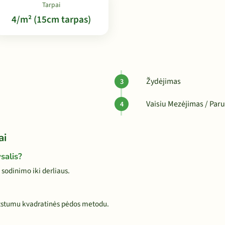
Tarpai
4/m² (15cm tarpas)
Žydėjimas
Vaisiu Mezėjimas / Paru
ai
salis?
sodinimo iki derliaus.
atstumu kvadratinės pėdos metodu.