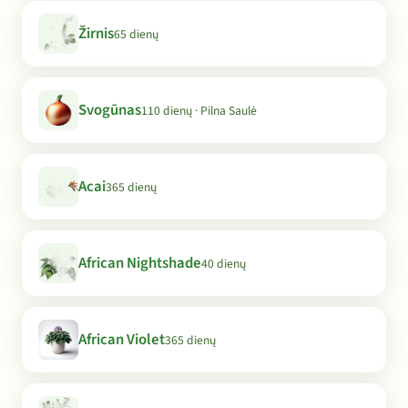
Žirnis
65 dienų
Svogūnas
110 dienų · Pilna Saulė
Acai
365 dienų
African Nightshade
40 dienų
African Violet
365 dienų