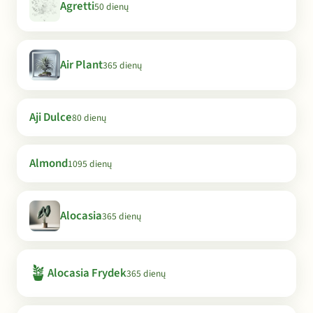
Agretti
50 dienų
Air Plant
365 dienų
Aji Dulce
80 dienų
Almond
1095 dienų
Alocasia
365 dienų
🪴
Alocasia Frydek
365 dienų