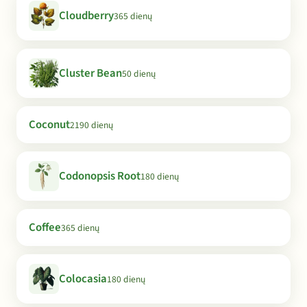
Cloudberry
365 dienų
Cluster Bean
50 dienų
Coconut
2190 dienų
Codonopsis Root
180 dienų
Coffee
365 dienų
Colocasia
180 dienų