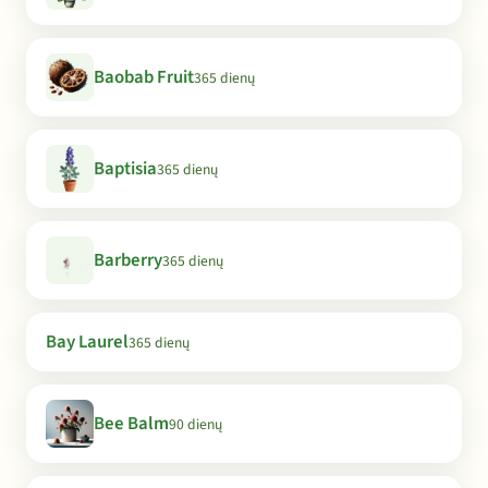
Baobab Fruit
365 dienų
Baptisia
365 dienų
Barberry
365 dienų
Bay Laurel
365 dienų
Bee Balm
90 dienų