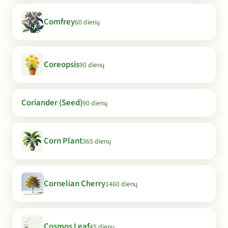
Comfrey
60 dienų
Coreopsis
90 dienų
Coriander (Seed)
90 dienų
Corn Plant
365 dienų
Cornelian Cherry
1460 dienų
Cosmos Leaf
45 dienų