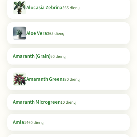
Alocasia Zebrina
365 dienų
Aloe Vera
365 dienų
Amaranth (Grain)
90 dienų
Amaranth Greens
30 dienų
Amaranth Microgreen
10 dienų
Amla
1460 dienų