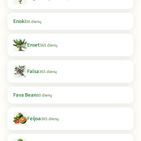
Enoki
30 dienų
Enset
365 dienų
Falsa
365 dienų
Fava Bean
80 dienų
Feijoa
365 dienų