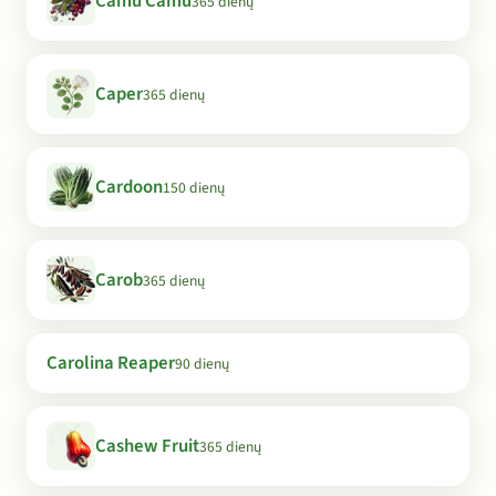
Camu Camu
365 dienų
Caper
365 dienų
Cardoon
150 dienų
Carob
365 dienų
Carolina Reaper
90 dienų
Cashew Fruit
365 dienų