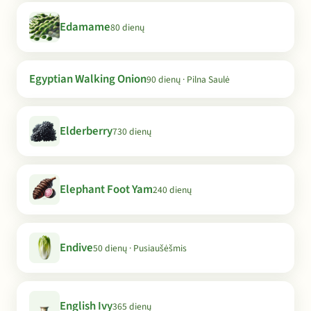
Edamame
80 dienų
Egyptian Walking Onion
90 dienų · Pilna Saulė
Elderberry
730 dienų
Elephant Foot Yam
240 dienų
Endive
50 dienų · Pusiaušėšmis
English Ivy
365 dienų