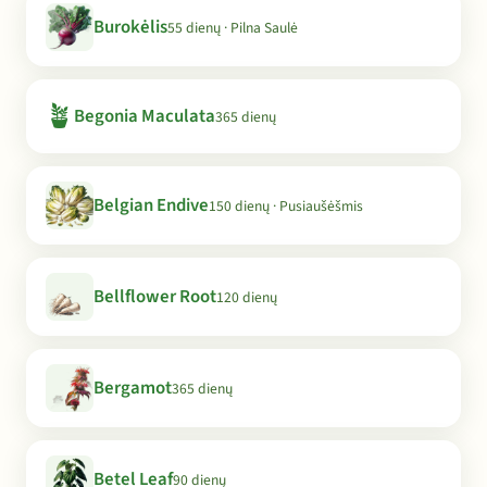
Burokėlis
55 dienų · Pilna Saulė
🪴
Begonia Maculata
365 dienų
Belgian Endive
150 dienų · Pusiaušėšmis
Bellflower Root
120 dienų
Bergamot
365 dienų
Betel Leaf
90 dienų