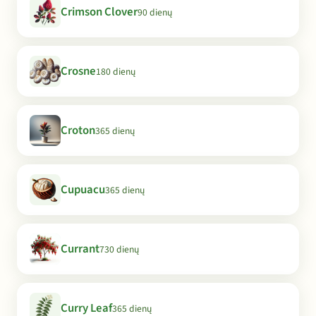
Crimson Clover
90 dienų
Crosne
180 dienų
Croton
365 dienų
Cupuacu
365 dienų
Currant
730 dienų
Curry Leaf
365 dienų