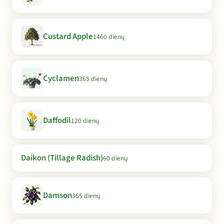
Custard Apple
1460 dienų
Cyclamen
365 dienų
Daffodil
120 dienų
Daikon (Tillage Radish)
60 dienų
Damson
365 dienų