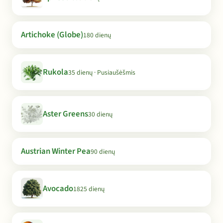
Artichoke (Globe)
180 dienų
Rukola
35 dienų · Pusiaušėšmis
Aster Greens
30 dienų
Austrian Winter Pea
90 dienų
Avocado
1825 dienų