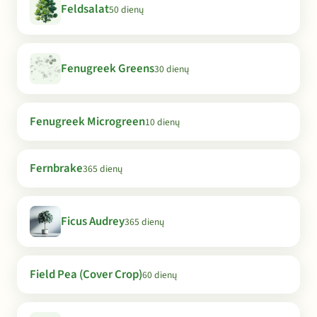
Feldsalat
50 dienų
Fenugreek Greens
30 dienų
Fenugreek Microgreen
10 dienų
Fernbrake
365 dienų
Ficus Audrey
365 dienų
Field Pea (Cover Crop)
60 dienų