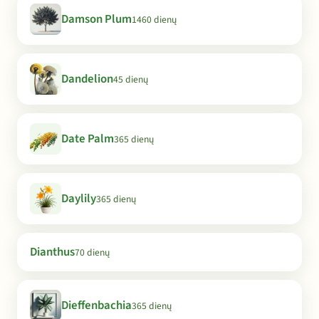
Damson Plum
1460 dienų
Dandelion
45 dienų
Date Palm
365 dienų
Daylily
365 dienų
Dianthus
70 dienų
Dieffenbachia
365 dienų