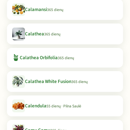
Calamansi
365 dienų
Calathea
365 dienų
🪴
Calathea Orbifolia
365 dienų
Calathea White Fusion
365 dienų
Calendula
55 dienų · Pilna Saulė