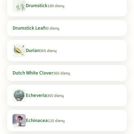
Drumstick
180 dienų
Drumstick Leaf
90 dienų
Durian
365 dienų
Dutch White Clover
365 dienų
Echeveria
365 dienų
Echinacea
120 dienų