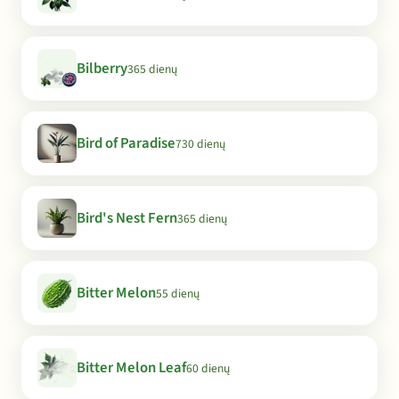
Bilberry
365 dienų
Bird of Paradise
730 dienų
Bird's Nest Fern
365 dienų
Bitter Melon
55 dienų
Bitter Melon Leaf
60 dienų