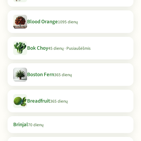
Blood Orange
1095 dienų
Bok Choy
45 dienų · Pusiaušėšmis
Boston Fern
365 dienų
Breadfruit
365 dienų
Brinjal
70 dienų