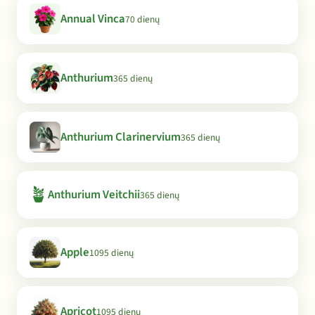
Annual Vinca
70 dienų
Anthurium
365 dienų
Anthurium Clarinervium
365 dienų
🪴
Anthurium Veitchii
365 dienų
Apple
1095 dienų
Apricot
1095 dienų