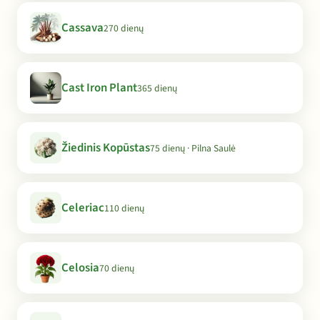
Cassava
270 dienų
Cast Iron Plant
365 dienų
Žiedinis Kopūstas
75 dienų · Pilna Saulė
Celeriac
110 dienų
Celosia
70 dienų