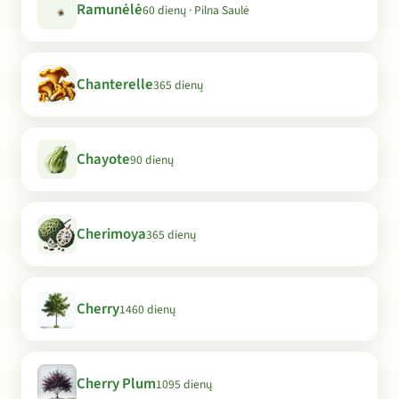
Ramunėlė
60 dienų · Pilna Saulė
Chanterelle
365 dienų
Chayote
90 dienų
Cherimoya
365 dienų
Cherry
1460 dienų
Cherry Plum
1095 dienų