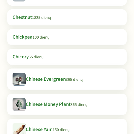
Chestnut
1825 dienų
Chickpea
100 dienų
Chicory
65 dienų
Chinese Evergreen
365 dienų
Chinese Money Plant
365 dienų
Chinese Yam
150 dienų