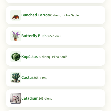
Bunched Carrot
60 dienų · Pilna Saulė
Butterfly Bush
365 dienų
Kopūstas
80 dienų · Pilna Saulė
Cactus
365 dienų
Caladium
365 dienų