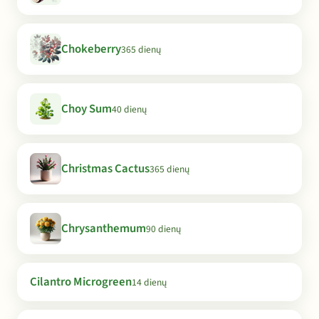
Chokeberry
365 dienų
Choy Sum
40 dienų
Christmas Cactus
365 dienų
Chrysanthemum
90 dienų
Cilantro Microgreen
14 dienų