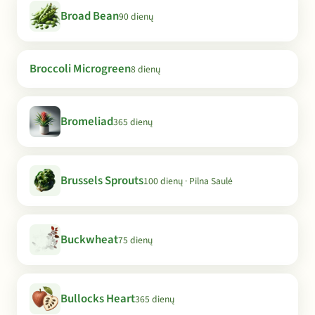
Broad Bean
90 dienų
Broccoli Microgreen
8 dienų
Bromeliad
365 dienų
Brussels Sprouts
100 dienų · Pilna Saulė
Buckwheat
75 dienų
Bullocks Heart
365 dienų