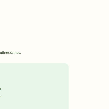
utinės šalnos.
o
.