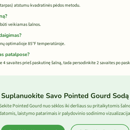
tarpas) atstumu kvadratinės pėdos metodu.
lną?
 būti veikiamas šalnos.
 daigimas?
enų optimalioje 85°F temperatūroje.
as patalpose?
 4 savaites prieš paskutinę šalną, tada persodinkite 2 savaites po pask
Suplanuokite Savo Pointed Gourd Sodą
Sekite Pointed Gourd nuo sėklos iki derliaus su pritaikytomis šaln
datomis, laistymo patarimais ir palydovinio sodinimo vizualizacija