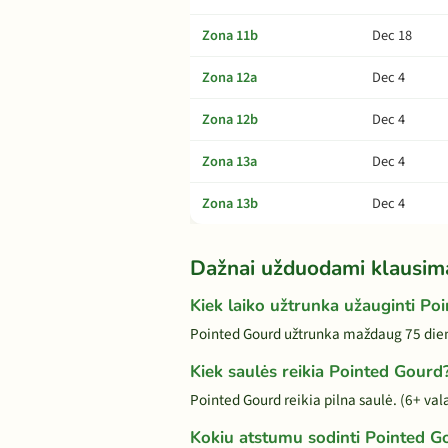
Zona 11b
Dec 18
Zona 12a
Dec 4
Zona 12b
Dec 4
Zona 13a
Dec 4
Zona 13b
Dec 4
Dažnai užduodami klausim
Kiek laiko užtrunka užauginti Po
Pointed Gourd užtrunka maždaug 75 dienų
Kiek saulės reikia Pointed Gourd
Pointed Gourd reikia pilna saulė. (6+ val
Kokiu atstumu sodinti Pointed G