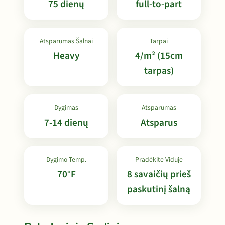
75 dienų
full-to-part
Atsparumas Šalnai
Tarpai
Heavy
4/m² (15cm
tarpas)
Dygimas
Atsparumas
7-14 dienų
Atsparus
Dygimo Temp.
Pradėkite Viduje
70°F
8 savaičių prieš
paskutinį šalną