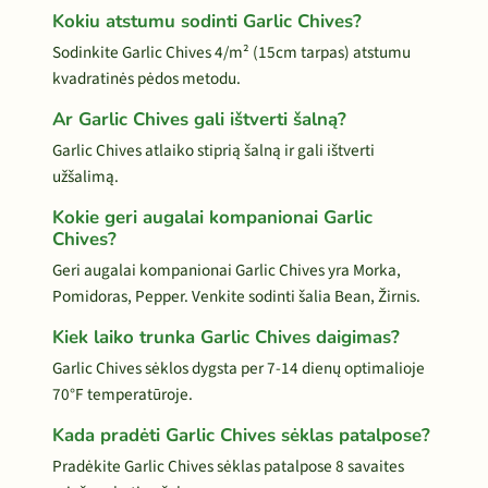
Kokiu atstumu sodinti Garlic Chives?
Sodinkite Garlic Chives 4/m² (15cm tarpas) atstumu
kvadratinės pėdos metodu.
Ar Garlic Chives gali ištverti šalną?
Garlic Chives atlaiko stiprią šalną ir gali ištverti
užšalimą.
Kokie geri augalai kompanionai Garlic
Chives?
Geri augalai kompanionai Garlic Chives yra Morka,
Pomidoras, Pepper. Venkite sodinti šalia Bean, Žirnis.
Kiek laiko trunka Garlic Chives daigimas?
Garlic Chives sėklos dygsta per 7-14 dienų optimalioje
70°F temperatūroje.
Kada pradėti Garlic Chives sėklas patalpose?
Pradėkite Garlic Chives sėklas patalpose 8 savaites