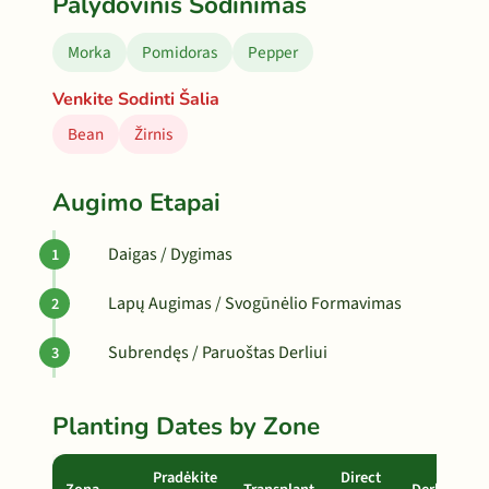
Palydovinis Sodinimas
Morka
Pomidoras
Pepper
Venkite Sodinti Šalia
Bean
Žirnis
Augimo Etapai
Daigas / Dygimas
Lapų Augimas / Svogūnėlio Formavimas
Subrendęs / Paruoštas Derliui
Planting Dates by Zone
Pradėkite
Direct