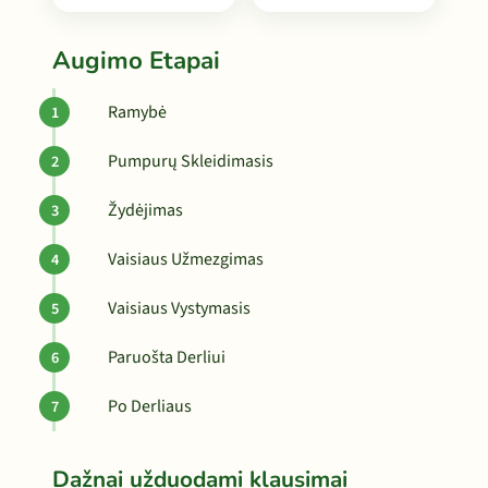
Augimo Etapai
Ramybė
Pumpurų Skleidimasis
Žydėjimas
Vaisiaus Užmezgimas
Vaisiaus Vystymasis
Paruošta Derliui
Po Derliaus
Dažnai užduodami klausimai