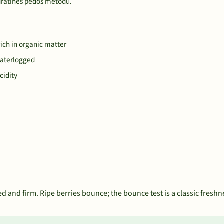
dratinės pėdos metodu.
rich in organic matter
waterlogged
cidity
ed and firm. Ripe berries bounce; the bounce test is a classic freshn