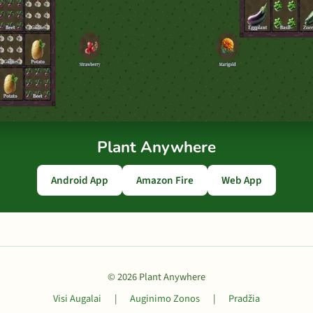
Plant Anywhere
Android App
Amazon Fire
Web App
© 2026 Plant Anywhere
Visi Augalai
|
Auginimo Zonos
|
Pradžia