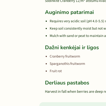
Sodinkite Cranberry 12/m² atstumu kva
Auginimo patarimai
Requires very acidic soil (pH 4.0-5.5) 
Keep soil consistently moist but not 
Mulch with sand or peat to maintain a
Dažni kenkėjai ir ligos
Cranberry fruitworm
Sparganothis fruitworm
Fruit rot
Derliaus pastabos
Harvest in fall when berries are deep r