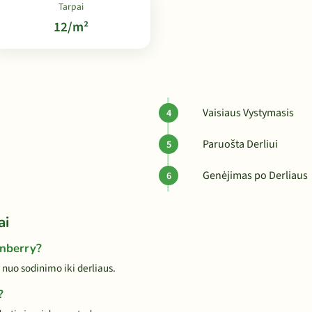
Tarpai
12/m²
Vaisiaus Vystymasis
Paruošta Derliui
Genėjimas po Derliaus
ai
anberry?
nuo sodinimo iki derliaus.
?