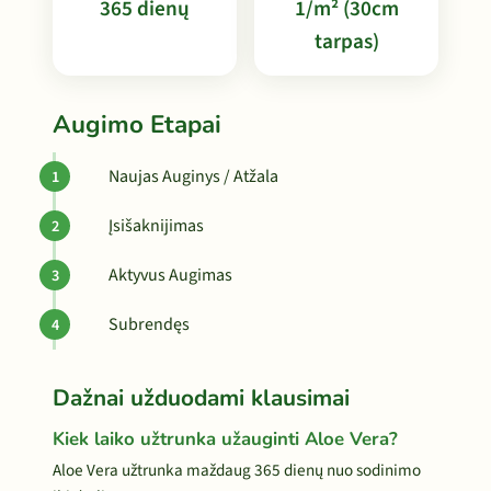
365 dienų
1/m² (30cm
tarpas)
Augimo Etapai
Naujas Auginys / Atžala
Įsišaknijimas
Aktyvus Augimas
Subrendęs
Dažnai užduodami klausimai
Kiek laiko užtrunka užauginti Aloe Vera?
Aloe Vera užtrunka maždaug 365 dienų nuo sodinimo