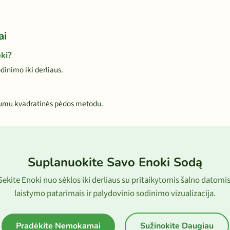
ai
ki?
inimo iki derliaus.
tumu kvadratinės pėdos metodu.
Suplanuokite Savo Enoki Sodą
Sekite Enoki nuo sėklos iki derliaus su pritaikytomis šalno datomis
laistymo patarimais ir palydovinio sodinimo vizualizacija.
Pradėkite Nemokamai
Sužinokite Daugiau