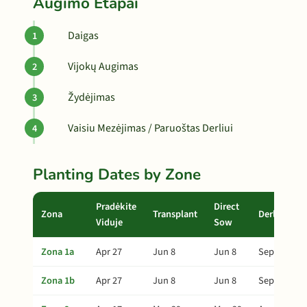
Augimo Etapai
Daigas
Vijokų Augimas
Žydėjimas
Vaisiu Mezėjimas / Paruoštas Derliui
Planting Dates by Zone
Pradėkite
Direct
Zona
Transplant
Derlius
Viduje
Sow
Zona 1a
Apr 27
Jun 8
Jun 8
Sep 6
Zona 1b
Apr 27
Jun 8
Jun 8
Sep 6