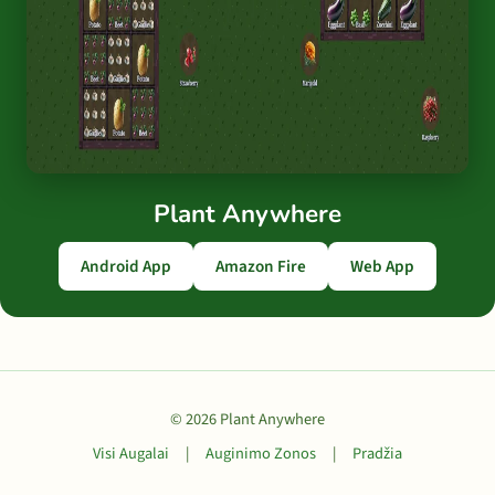
Plant Anywhere
Android App
Amazon Fire
Web App
© 2026 Plant Anywhere
Visi Augalai
|
Auginimo Zonos
|
Pradžia