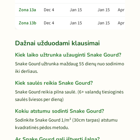
Zona 13a
Dec 4
Jan 15
Jan 15
Apr 15
Zona 13b
Dec 4
Jan 15
Jan 15
Apr 15
Dažnai užduodami klausimai
Kiek laiko užtrunka užauginti Snake Gourd?
Snake Gourd užtrunka maždaug 55 dienų nuo sodinimo
iki derliaus.
Kiek saulės reikia Snake Gourd?
Snake Gourd reikia pilna saulė. (6+ valandų tiesioginės
saulės šviesos per dieną)
Kokiu atstumu sodinti Snake Gourd?
Sodinkite Snake Gourd 1/m² (30cm tarpas) atstumu
kvadratinės pėdos metodu.
Ar Snake Gourd gali ištverti šalną?