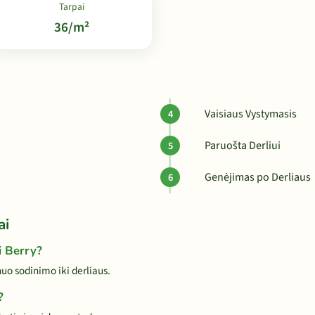
Tarpai
36/m²
Vaisiaus Vystymasis
Paruošta Derliui
Genėjimas po Derliaus
ai
i Berry?
uo sodinimo iki derliaus.
?