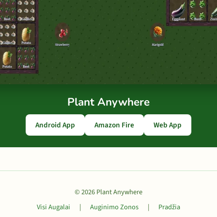
Plant Anywhere
Android App
Amazon Fire
Web App
© 2026 Plant Anywhere
Visi Augalai
|
Auginimo Zonos
|
Pradžia