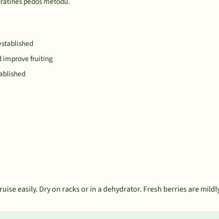
dratinės pėdos metodu.
established
 improve fruiting
tablished
uise easily. Dry on racks or in a dehydrator. Fresh berries are mildl