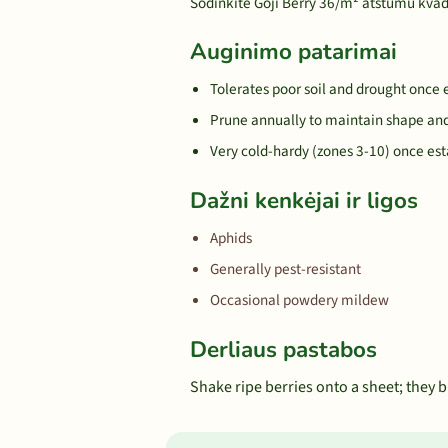
Sodinkite Goji Berry 36/m² atstumu kva
Auginimo patarimai
Tolerates poor soil and drought once 
Prune annually to maintain shape and
Very cold-hardy (zones 3-10) once es
Dažni kenkėjai ir ligos
Aphids
Generally pest-resistant
Occasional powdery mildew
Derliaus pastabos
Shake ripe berries onto a sheet; they br