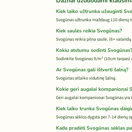
Dažnai užduodami klausim
Kiek laiko užtrunka užauginti S
Svogūnas užtrunka maždaug 110 dienų nu
Kiek saulės reikia Svogūnas?
Svogūnas reikia pilna saulė. (6+ valandų 
Kokiu atstumu sodinti Svogūnas
Sodinkite Svogūnas 9/m² (10cm tarpas)
Ar Svogūnas gali ištverti šalną?
Svogūnas atlaiko vidutinę šalną.
Kokie geri augalai kompanionai
Geri augalai kompanionai Svogūnas yra Br
Kiek laiko trunka Svogūnas daig
Svogūnas sėklos dygsta per 7-14 dienų o
Kada pradėti Svogūnas sėklas pa