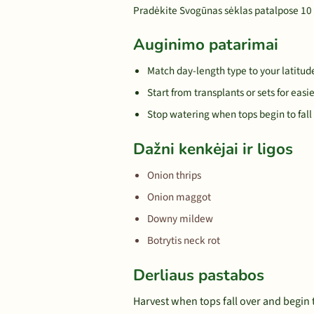
Pradėkite Svogūnas sėklas patalpose 10 s
Auginimo patarimai
Match day-length type to your latitude
Start from transplants or sets for easi
Stop watering when tops begin to fall
Dažni kenkėjai ir ligos
Onion thrips
Onion maggot
Downy mildew
Botrytis neck rot
Derliaus pastabos
Harvest when tops fall over and begin t