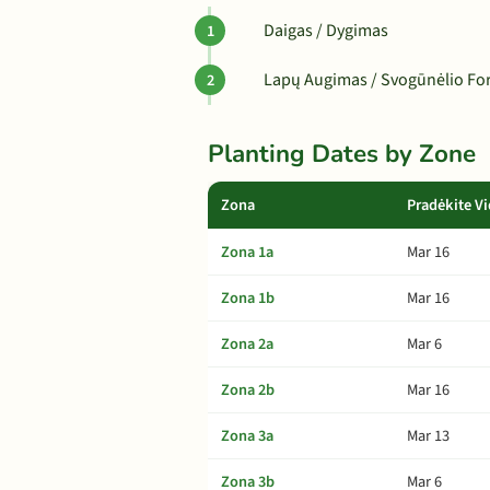
Daigas / Dygimas
Lapų Augimas / Svogūnėlio F
Planting Dates by Zone
Zona
Pradėkite Vi
Zona 1a
Mar 16
Zona 1b
Mar 16
Zona 2a
Mar 6
Zona 2b
Mar 16
Zona 3a
Mar 13
Zona 3b
Mar 6