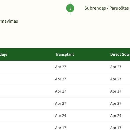
Subrendęs / Paruoštas 
ormavimas
duje
Transplant
Direct Sow
Apr 27
Apr 27
Apr 27
Apr 27
Apr 17
Apr 17
Apr 27
Apr 27
Apr 24
Apr 24
Apr 17
Apr 17