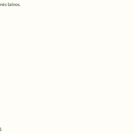
nės šalnos.
g.