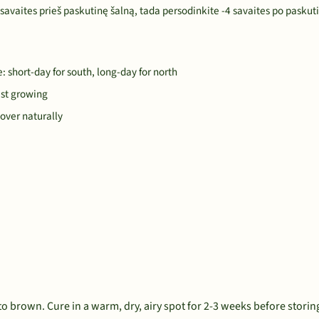
avaites prieš paskutinę šalną, tada persodinkite -4 savaites po paskuti
: short-day for south, long-day for north
est growing
 over naturally
o brown. Cure in a warm, dry, airy spot for 2-3 weeks before storin