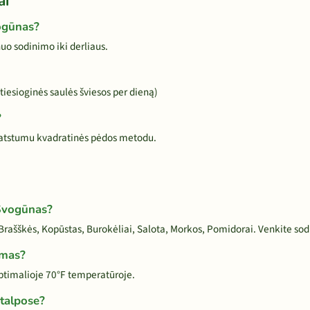
ai
vogūnas?
o sodinimo iki derliaus.
tiesioginės saulės šviesos per dieną)
?
 atstumu kvadratinės pėdos metodu.
 Svogūnas?
ašškės, Kopūstas, Burokėliai, Salota, Morkos, Pomidorai. Venkite sodint
imas?
ptimalioje 70°F temperatūroje.
talpose?