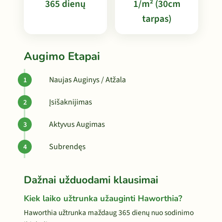
365 dienų
1/m² (30cm
tarpas)
Augimo Etapai
Naujas Auginys / Atžala
Įsišaknijimas
Aktyvus Augimas
Subrendęs
Dažnai užduodami klausimai
Kiek laiko užtrunka užauginti Haworthia?
Haworthia užtrunka maždaug 365 dienų nuo sodinimo