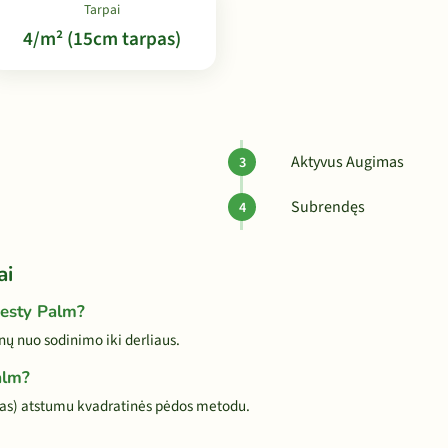
Tarpai
4/m² (15cm tarpas)
Aktyvus Augimas
Subrendęs
ai
jesty Palm?
ų nuo sodinimo iki derliaus.
alm?
as) atstumu kvadratinės pėdos metodu.