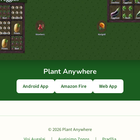
Plant Anywhere
Android App
Amazon Fire
Web App
© 2026 Plant Anywhere
Visi Augalai
|
Auginimo Zonos
|
Pradžia