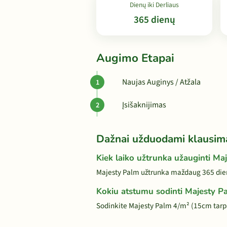
Dienų iki Derliaus
365 dienų
Augimo Etapai
Naujas Auginys / Atžala
Įsišaknijimas
Dažnai užduodami klausim
Kiek laiko užtrunka užauginti Ma
Majesty Palm užtrunka maždaug 365 dien
Kokiu atstumu sodinti Majesty P
Sodinkite Majesty Palm 4/m² (15cm tarp