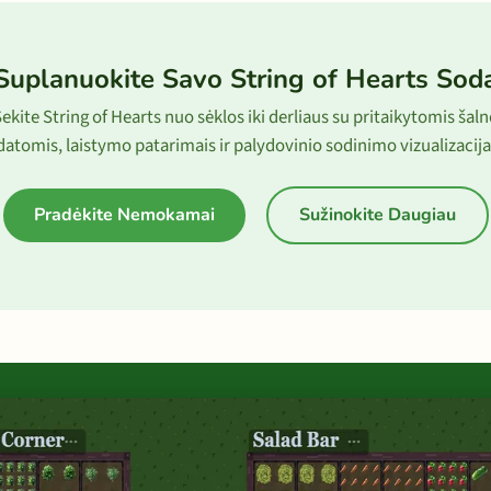
Suplanuokite Savo String of Hearts Sod
ekite String of Hearts nuo sėklos iki derliaus su pritaikytomis šal
datomis, laistymo patarimais ir palydovinio sodinimo vizualizacija
Pradėkite Nemokamai
Sužinokite Daugiau