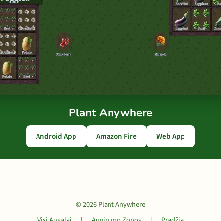
Plant Anywhere
Android App
Amazon Fire
Web App
© 2026 Plant Anywhere
Visi Augalai
|
Auginimo Zonos
|
Pradžia