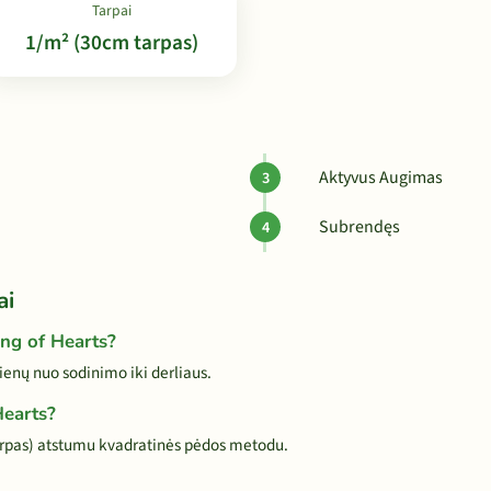
Tarpai
1/m² (30cm tarpas)
Aktyvus Augimas
Subrendęs
ai
ing of Hearts?
enų nuo sodinimo iki derliaus.
Hearts?
arpas) atstumu kvadratinės pėdos metodu.