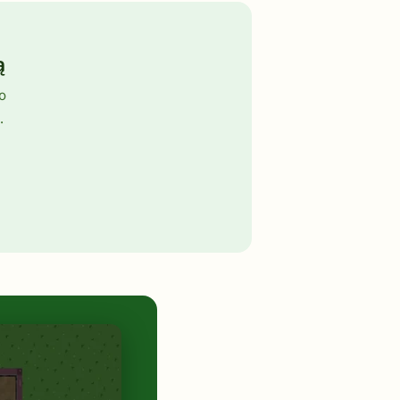
ą
no
.