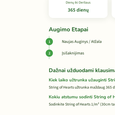
Dienų iki Derliaus
365 dienų
Augimo Etapai
Naujas Auginys / Atžala
Įsišaknijimas
Dažnai užduodami klausim
Kiek laiko užtrunka užauginti Str
String of Hearts užtrunka maždaug 365 di
Kokiu atstumu sodinti String of 
Sodinkite String of Hearts 1/m² (30cm t