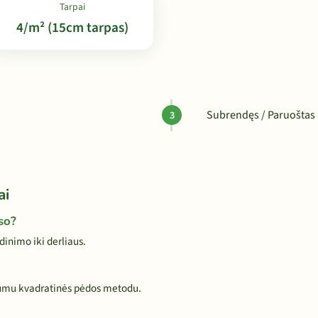
Tarpai
4/m² (15cm tarpas)
Subrendęs / Paruoštas 
ai
so?
inimo iki derliaus.
tumu kvadratinės pėdos metodu.