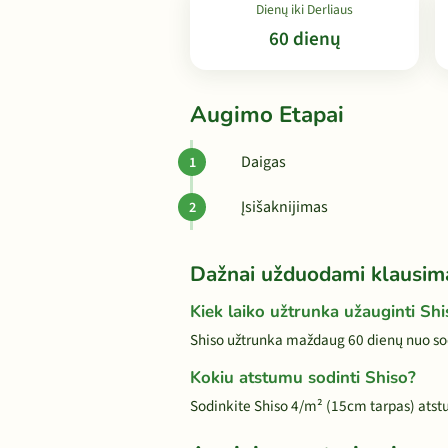
Dienų iki Derliaus
60 dienų
Augimo Etapai
Daigas
Įsišaknijimas
Dažnai užduodami klausim
Kiek laiko užtrunka užauginti Shi
Shiso užtrunka maždaug 60 dienų nuo sod
Kokiu atstumu sodinti Shiso?
Sodinkite Shiso 4/m² (15cm tarpas) ats