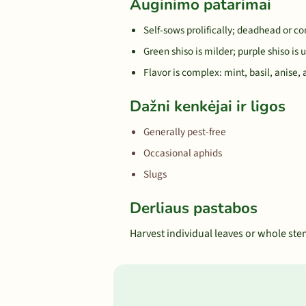
Auginimo patarimai
Self-sows prolifically; deadhead or c
Green shiso is milder; purple shiso is
Flavor is complex: mint, basil, anise
Dažni kenkėjai ir ligos
Generally pest-free
Occasional aphids
Slugs
Derliaus pastabos
Harvest individual leaves or whole ste