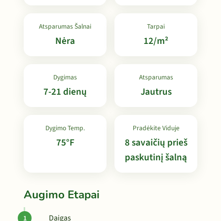
Atsparumas Šalnai
Tarpai
Nėra
12/m²
Dygimas
Atsparumas
7-21 dienų
Jautrus
Dygimo Temp.
Pradėkite Viduje
75°F
8 savaičių prieš
paskutinį šalną
Augimo Etapai
Daigas