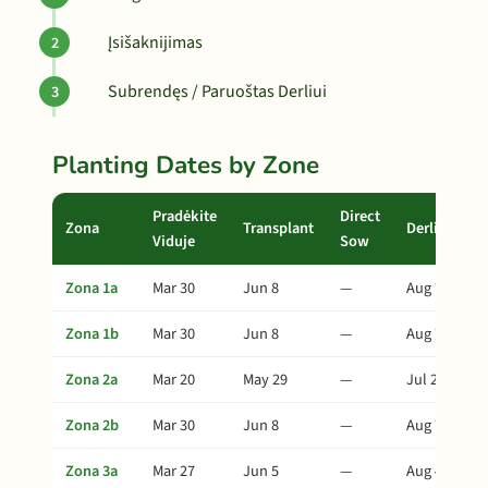
Įsišaknijimas
Subrendęs / Paruoštas Derliui
Planting Dates by Zone
Pradėkite
Direct
Zona
Transplant
Derlius
Viduje
Sow
Zona 1a
Mar 30
Jun 8
—
Aug 7
Zona 1b
Mar 30
Jun 8
—
Aug 7
Zona 2a
Mar 20
May 29
—
Jul 28
Zona 2b
Mar 30
Jun 8
—
Aug 7
Zona 3a
Mar 27
Jun 5
—
Aug 4