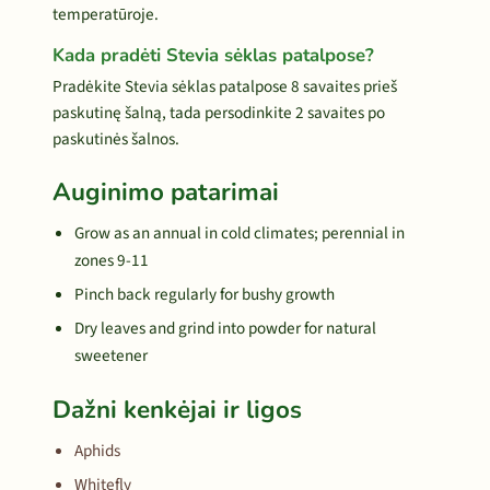
temperatūroje.
Kada pradėti Stevia sėklas patalpose?
Pradėkite Stevia sėklas patalpose 8 savaites prieš
paskutinę šalną, tada persodinkite 2 savaites po
paskutinės šalnos.
Auginimo patarimai
Grow as an annual in cold climates; perennial in
zones 9-11
Pinch back regularly for bushy growth
Dry leaves and grind into powder for natural
sweetener
Dažni kenkėjai ir ligos
Aphids
Whitefly