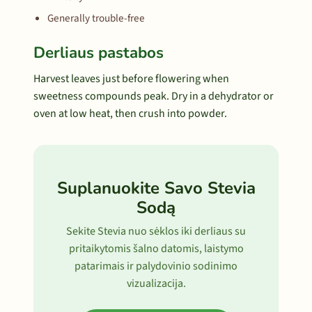
Generally trouble-free
Derliaus pastabos
Harvest leaves just before flowering when
sweetness compounds peak. Dry in a dehydrator or
oven at low heat, then crush into powder.
Suplanuokite Savo Stevia
Sodą
Sekite Stevia nuo sėklos iki derliaus su
pritaikytomis šalno datomis, laistymo
patarimais ir palydovinio sodinimo
vizualizacija.