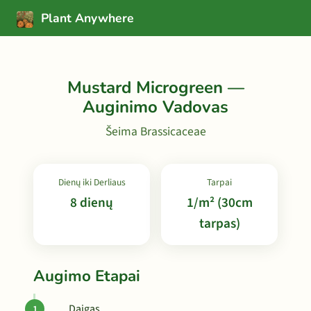
Plant Anywhere
Mustard Microgreen —
Auginimo Vadovas
Šeima Brassicaceae
Dienų iki Derliaus
Tarpai
8 dienų
1/m² (30cm
tarpas)
Augimo Etapai
Daigas