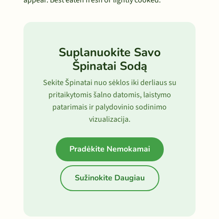
appear. Best eaten fresh or lightly cooked.
Suplanuokite Savo
Špinatai Sodą
Sekite Špinatai nuo sėklos iki derliaus su
pritaikytomis šalno datomis, laistymo
patarimais ir palydovinio sodinimo
vizualizacija.
Pradėkite Nemokamai
Sužinokite Daugiau