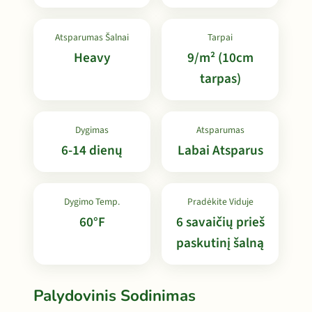
Atsparumas Šalnai
Tarpai
Heavy
9/m² (10cm
tarpas)
Dygimas
Atsparumas
6-14 dienų
Labai Atsparus
Dygimo Temp.
Pradėkite Viduje
60°F
6 savaičių prieš
paskutinį šalną
Palydovinis Sodinimas