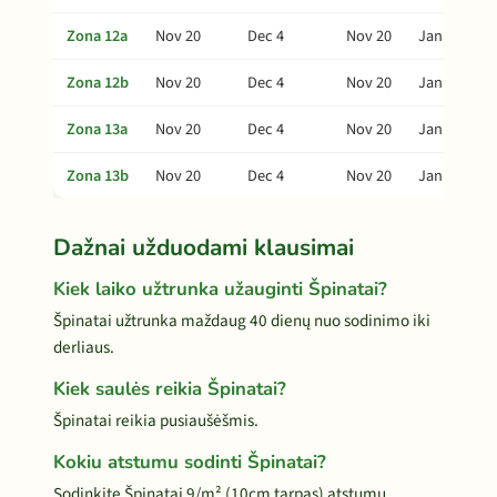
Zona 12a
Nov 20
Dec 4
Nov 20
Jan 13
Zona 12b
Nov 20
Dec 4
Nov 20
Jan 13
Zona 13a
Nov 20
Dec 4
Nov 20
Jan 13
Zona 13b
Nov 20
Dec 4
Nov 20
Jan 13
Dažnai užduodami klausimai
Kiek laiko užtrunka užauginti Špinatai?
Špinatai užtrunka maždaug 40 dienų nuo sodinimo iki
derliaus.
Kiek saulės reikia Špinatai?
Špinatai reikia pusiaušėšmis.
Kokiu atstumu sodinti Špinatai?
Sodinkite Špinatai 9/m² (10cm tarpas) atstumu