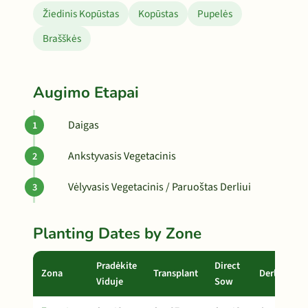
Žiedinis Kopūstas
Kopūstas
Pupelės
Brašškės
Augimo Etapai
Daigas
Ankstyvasis Vegetacinis
Vėlyvasis Vegetacinis / Paruoštas Derliui
Planting Dates by Zone
Pradėkite
Direct
Zona
Transplant
Derlius
Viduje
Sow