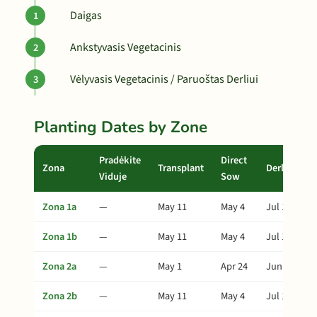
Daigas
Ankstyvasis Vegetacinis
Vėlyvasis Vegetacinis / Paruoštas Derliui
Planting Dates by Zone
Pradėkite
Direct
Zona
Transplant
Derlius
Viduje
Sow
Zona 1a
—
May 11
May 4
Jul 10
Zona 1b
—
May 11
May 4
Jul 10
Zona 2a
—
May 1
Apr 24
Jun 30
Zona 2b
—
May 11
May 4
Jul 10