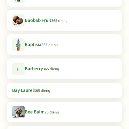
Baobab Fruit
365 dienų
Baptisia
365 dienų
Barberry
365 dienų
Bay Laurel
365 dienų
Bee Balm
90 dienų