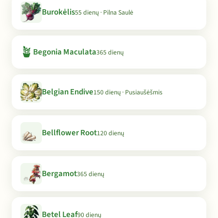
Burokėlis
55 dienų · Pilna Saulė
🪴
Begonia Maculata
365 dienų
Belgian Endive
150 dienų · Pusiaušėšmis
Bellflower Root
120 dienų
Bergamot
365 dienų
Betel Leaf
90 dienų