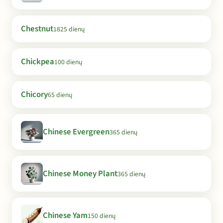
Chestnut
1825 dienų
Chickpea
100 dienų
Chicory
65 dienų
Chinese Evergreen
365 dienų
Chinese Money Plant
365 dienų
Chinese Yam
150 dienų