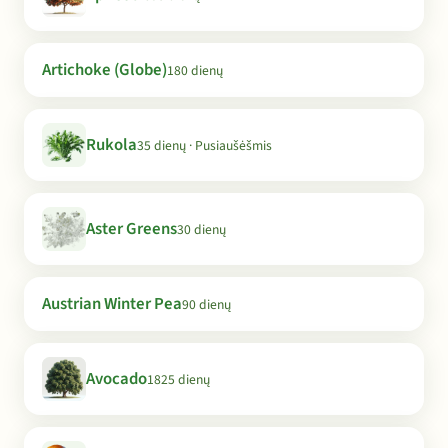
Artichoke (Globe)
180 dienų
Rukola
35 dienų · Pusiaušėšmis
Aster Greens
30 dienų
Austrian Winter Pea
90 dienų
Avocado
1825 dienų