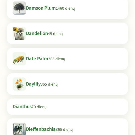
Damson Plum
1460 dienų
Dandelion
45 dienų
Date Palm
365 dienų
Daylily
365 dienų
Dianthus
70 dienų
Dieffenbachia
365 dienų