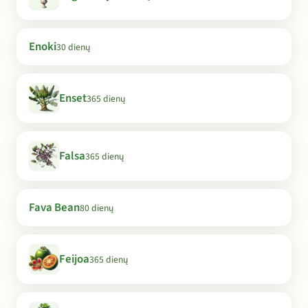
Enoki
30 dienų
Enset
365 dienų
Falsa
365 dienų
Fava Bean
80 dienų
Feijoa
365 dienų