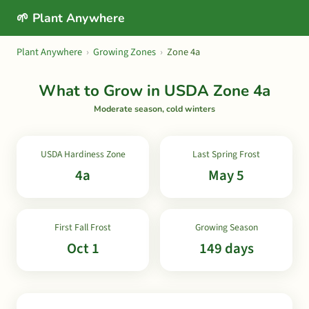
🌱 Plant Anywhere
Plant Anywhere
›
Growing Zones
›
Zone 4a
What to Grow in USDA Zone 4a
Moderate season, cold winters
USDA Hardiness Zone
Last Spring Frost
4a
May 5
First Fall Frost
Growing Season
Oct 1
149 days