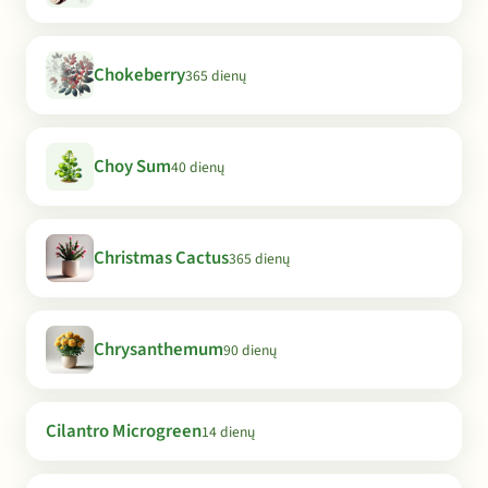
Chokeberry
365 dienų
Choy Sum
40 dienų
Christmas Cactus
365 dienų
Chrysanthemum
90 dienų
Cilantro Microgreen
14 dienų