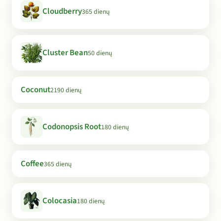
Cloudberry
365 dienų
Cluster Bean
50 dienų
Coconut
2190 dienų
Codonopsis Root
180 dienų
Coffee
365 dienų
Colocasia
180 dienų