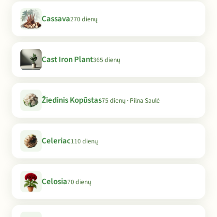
Cassava
270 dienų
Cast Iron Plant
365 dienų
Žiedinis Kopūstas
75 dienų · Pilna Saulė
Celeriac
110 dienų
Celosia
70 dienų