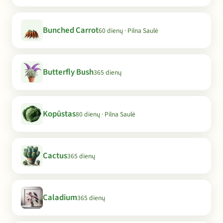
Bunched Carrot
60 dienų · Pilna Saulė
Butterfly Bush
365 dienų
Kopūstas
80 dienų · Pilna Saulė
Cactus
365 dienų
Caladium
365 dienų