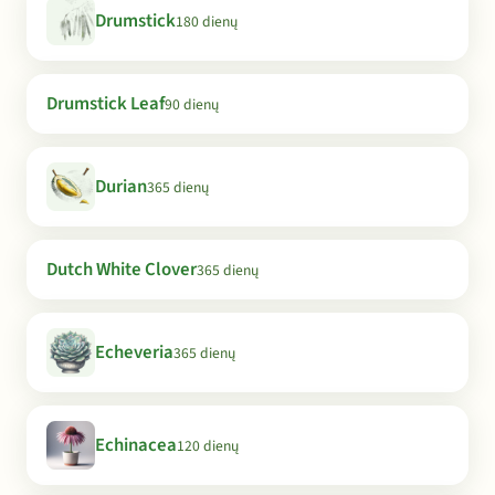
Drumstick
180 dienų
Drumstick Leaf
90 dienų
Durian
365 dienų
Dutch White Clover
365 dienų
Echeveria
365 dienų
Echinacea
120 dienų