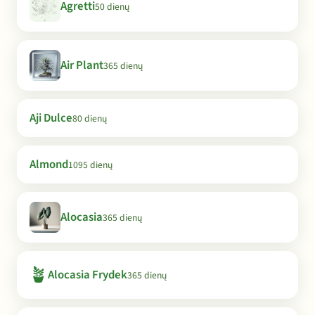
Agretti
50 dienų
Air Plant
365 dienų
Aji Dulce
80 dienų
Almond
1095 dienų
Alocasia
365 dienų
🪴
Alocasia Frydek
365 dienų