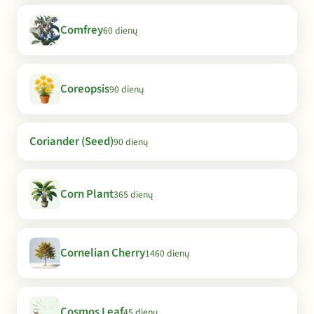
Comfrey
60 dienų
Coreopsis
90 dienų
Coriander (Seed)
90 dienų
Corn Plant
365 dienų
Cornelian Cherry
1460 dienų
Cosmos Leaf
45 dienų