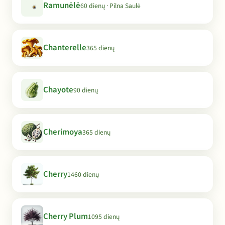
Ramunėlė
60 dienų · Pilna Saulė
Chanterelle
365 dienų
Chayote
90 dienų
Cherimoya
365 dienų
Cherry
1460 dienų
Cherry Plum
1095 dienų