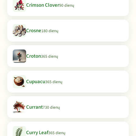
Crimson Clover
90 dienų
Crosne
180 dienų
Croton
365 dienų
Cupuacu
365 dienų
Currant
730 dienų
Curry Leaf
365 dienų