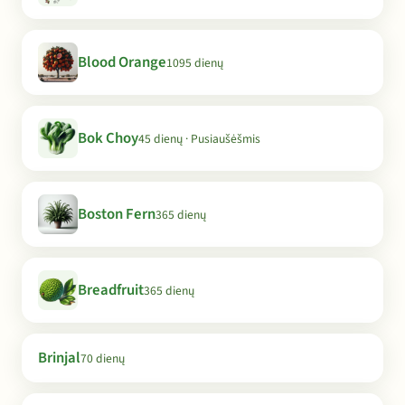
Blood Orange
1095 dienų
Bok Choy
45 dienų · Pusiaušėšmis
Boston Fern
365 dienų
Breadfruit
365 dienų
Brinjal
70 dienų