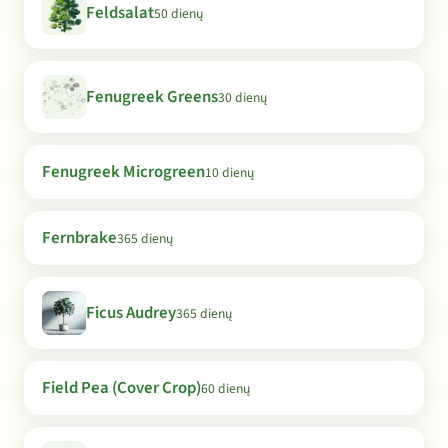
Feldsalat
50 dienų
Fenugreek Greens
30 dienų
Fenugreek Microgreen
10 dienų
Fernbrake
365 dienų
Ficus Audrey
365 dienų
Field Pea (Cover Crop)
60 dienų