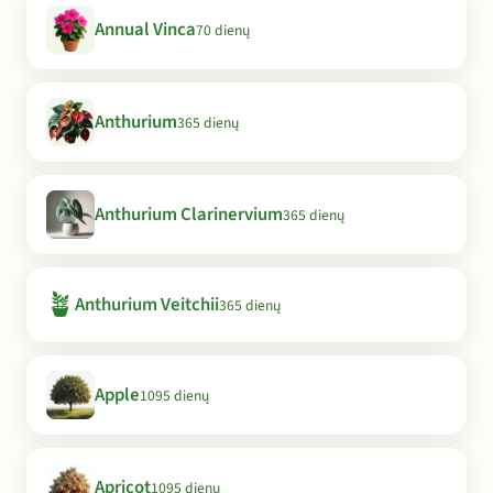
Annual Vinca
70 dienų
Anthurium
365 dienų
Anthurium Clarinervium
365 dienų
🪴
Anthurium Veitchii
365 dienų
Apple
1095 dienų
Apricot
1095 dienų