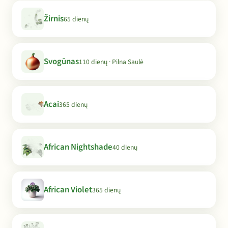
Žirnis
65 dienų
Svogūnas
110 dienų · Pilna Saulė
Acai
365 dienų
African Nightshade
40 dienų
African Violet
365 dienų