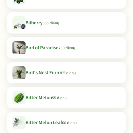
Bilberry
365 dienų
Bird of Paradise
730 dienų
Bird's Nest Fern
365 dienų
Bitter Melon
55 dienų
Bitter Melon Leaf
60 dienų