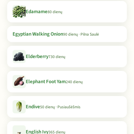
Edamame
80 dienų
Egyptian Walking Onion
90 dienų · Pilna Saulė
Elderberry
730 dienų
Elephant Foot Yam
240 dienų
Endive
50 dienų · Pusiaušėšmis
English Ivy
365 dienų