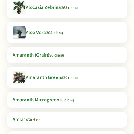
Alocasia Zebrina
365 dienų
Aloe Vera
365 dienų
Amaranth (Grain)
90 dienų
Amaranth Greens
30 dienų
Amaranth Microgreen
10 dienų
Amla
1460 dienų