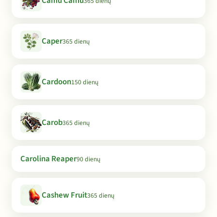
Camu Camu
365 dienų
Caper
365 dienų
Cardoon
150 dienų
Carob
365 dienų
Carolina Reaper
90 dienų
Cashew Fruit
365 dienų