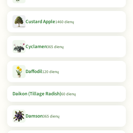
Custard Apple
1460 dienų
Cyclamen
365 dienų
Daffodil
120 dienų
Daikon (Tillage Radish)
60 dienų
Damson
365 dienų