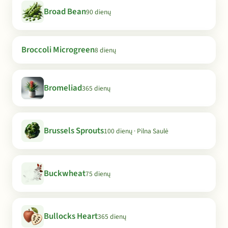
Broad Bean
90 dienų
Broccoli Microgreen
8 dienų
Bromeliad
365 dienų
Brussels Sprouts
100 dienų · Pilna Saulė
Buckwheat
75 dienų
Bullocks Heart
365 dienų