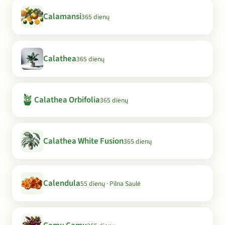
Calamansi
365 dienų
Calathea
365 dienų
🪴
Calathea Orbifolia
365 dienų
Calathea White Fusion
365 dienų
Calendula
55 dienų · Pilna Saulė