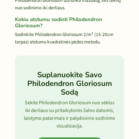
Philodendron Gloriosum užtrunka maždaug 365 dienų
nuo sodinimo iki derliaus.
Kokiu atstumu sodinti Philodendron
Gloriosum?
Sodinkite Philodendron Gloriosum 2/m² (15-20cm
tarpas) atstumu kvadratinės pėdos metodu.
Suplanuokite Savo
Philodendron Gloriosum
Sodą
Sekite Philodendron Gloriosum nuo sėklos
iki derliaus su pritaikytomis šalno datomis,
laistymo patarimais ir palydovinio sodinimo
vizualizacija.