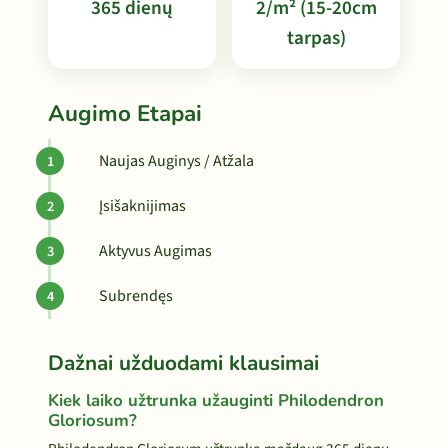
365 dienų
2/m² (15-20cm
tarpas)
Augimo Etapai
Naujas Auginys / Atžala
Įsišaknijimas
Aktyvus Augimas
Subrendęs
Dažnai užduodami klausimai
Kiek laiko užtrunka užauginti Philodendron
Gloriosum?