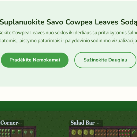
Suplanuokite Savo Cowpea Leaves Sod
Sekite Cowpea Leaves nuo sėklos iki derliaus su pritaikytomis šaln
datomis, laistymo patarimais ir palydovinio sodinimo vizualizacija
Pradėkite Nemokamai
Sužinokite Daugiau