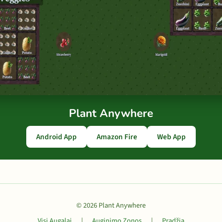
Plant Anywhere
Android App
Amazon Fire
Web App
© 2026 Plant Anywhere
Visi Augalai
|
Auginimo Zonos
|
Pradžia