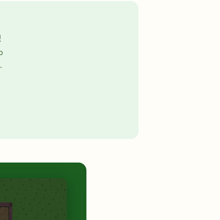
ą
o
.