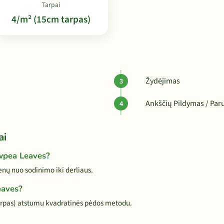
Tarpai
4/m² (15cm tarpas)
Žydėjimas
Ankščių Pildymas / Paru
ai
owpea Leaves?
ų nuo sodinimo iki derliaus.
eaves?
rpas) atstumu kvadratinės pėdos metodu.