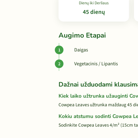
Dienų iki Derliaus
45 dienų
Augimo Etapai
Daigas
Vegetacinis / Lipantis
Dažnai užduodami klausim
Kiek laiko užtrunka užauginti C
Cowpea Leaves užtrunka maždaug 45 dien
Kokiu atstumu sodinti Cowpea L
Sodinkite Cowpea Leaves 4/m² (15cm ta