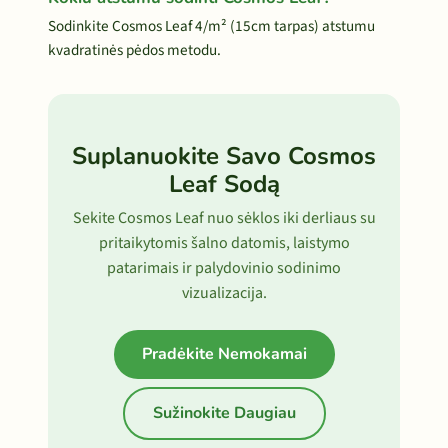
Sodinkite Cosmos Leaf 4/m² (15cm tarpas) atstumu
kvadratinės pėdos metodu.
Suplanuokite Savo Cosmos
Leaf Sodą
Sekite Cosmos Leaf nuo sėklos iki derliaus su
pritaikytomis šalno datomis, laistymo
patarimais ir palydovinio sodinimo
vizualizacija.
Pradėkite Nemokamai
Sužinokite Daugiau