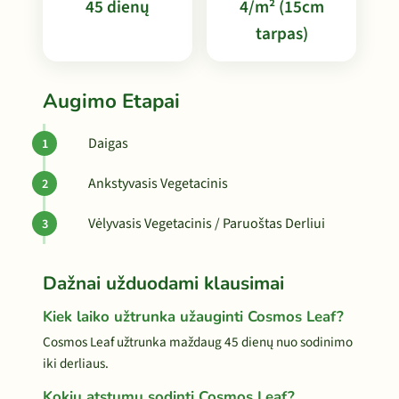
45 dienų
4/m² (15cm
tarpas)
Augimo Etapai
Daigas
Ankstyvasis Vegetacinis
Vėlyvasis Vegetacinis / Paruoštas Derliui
Dažnai užduodami klausimai
Kiek laiko užtrunka užauginti Cosmos Leaf?
Cosmos Leaf užtrunka maždaug 45 dienų nuo sodinimo
iki derliaus.
Kokiu atstumu sodinti Cosmos Leaf?