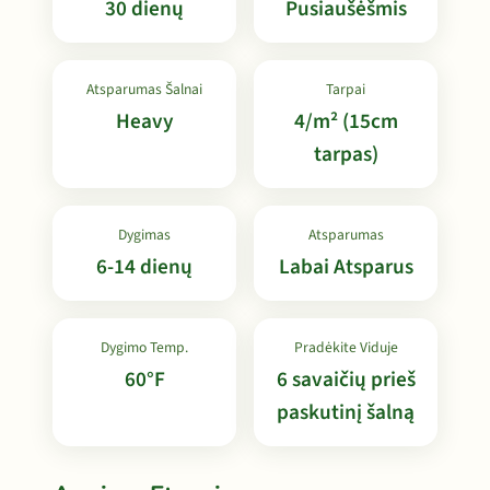
30 dienų
Pusiaušėšmis
Atsparumas Šalnai
Tarpai
Heavy
4/m² (15cm
tarpas)
Dygimas
Atsparumas
6-14 dienų
Labai Atsparus
Dygimo Temp.
Pradėkite Viduje
60°F
6 savaičių prieš
paskutinį šalną