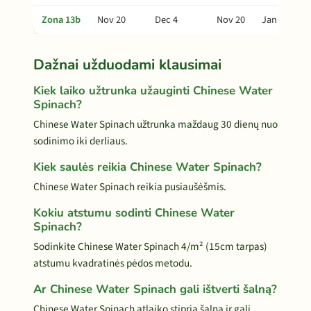
Zona 13b
Nov 20
Dec 4
Nov 20
Jan 3
Dažnai užduodami klausimai
Kiek laiko užtrunka užauginti Chinese Water
Spinach?
Chinese Water Spinach užtrunka maždaug 30 dienų nuo
sodinimo iki derliaus.
Kiek saulės reikia Chinese Water Spinach?
Chinese Water Spinach reikia pusiaušėšmis.
Kokiu atstumu sodinti Chinese Water
Spinach?
Sodinkite Chinese Water Spinach 4/m² (15cm tarpas)
atstumu kvadratinės pėdos metodu.
Ar Chinese Water Spinach gali ištverti šalną?
Chinese Water Spinach atlaiko stiprią šalną ir gali