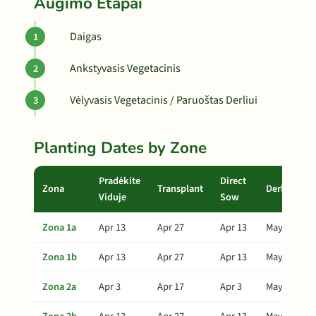
Augimo Etapai
Daigas
Ankstyvasis Vegetacinis
Vėlyvasis Vegetacinis / Paruoštas Derliui
Planting Dates by Zone
Pradėkite
Direct
Zona
Transplant
Derlius
Viduje
Sow
Zona 1a
Apr 13
Apr 27
Apr 13
May 27
Zona 1b
Apr 13
Apr 27
Apr 13
May 27
Zona 2a
Apr 3
Apr 17
Apr 3
May 17