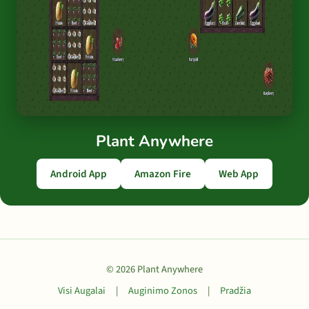
Plant Anywhere
Android App
Amazon Fire
Web App
© 2026 Plant Anywhere
Visi Augalai
|
Auginimo Zonos
|
Pradžia