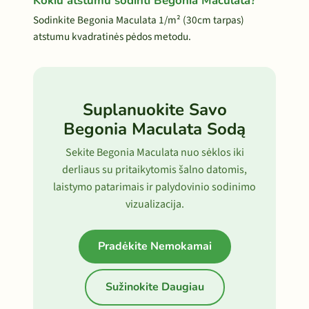
Kokiu atstumu sodinti Begonia Maculata?
Sodinkite Begonia Maculata 1/m² (30cm tarpas)
atstumu kvadratinės pėdos metodu.
Suplanuokite Savo
Begonia Maculata Sodą
Sekite Begonia Maculata nuo sėklos iki
derliaus su pritaikytomis šalno datomis,
laistymo patarimais ir palydovinio sodinimo
vizualizacija.
Pradėkite Nemokamai
Sužinokite Daugiau