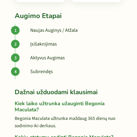
Augimo Etapai
Naujas Auginys / Atžala
Įsišaknijimas
Aktyvus Augimas
Subrendęs
Dažnai užduodami klausimai
Kiek laiko užtrunka užauginti Begonia
Maculata?
Begonia Maculata užtrunka maždaug 365 dienų nuo
sodinimo iki derliaus.