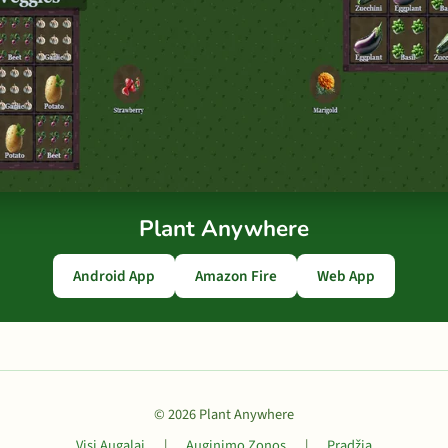
Plant Anywhere
Android App
Amazon Fire
Web App
© 2026 Plant Anywhere
Visi Augalai
|
Auginimo Zonos
|
Pradžia