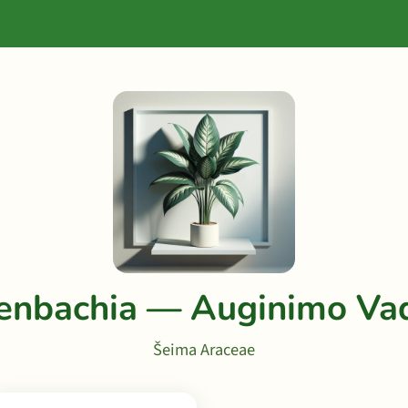
fenbachia — Auginimo Va
Šeima Araceae