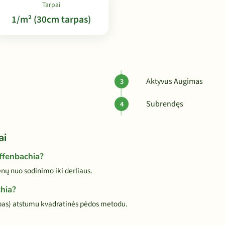
Tarpai
1/m² (30cm tarpas)
Aktyvus Augimas
Subrendęs
ai
effenbachia?
ų nuo sodinimo iki derliaus.
hia?
pas) atstumu kvadratinės pėdos metodu.