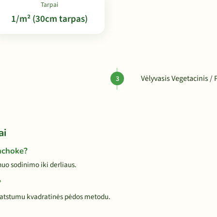
Tarpai
1/m² (30cm tarpas)
Vėlyvasis Vegetacinis / 
ai
unchoke?
o sodinimo iki derliaus.
?
 atstumu kvadratinės pėdos metodu.