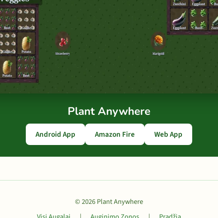
Plant Anywhere
Android App
Amazon Fire
Web App
© 2026 Plant Anywhere
Visi Augalai
|
Auginimo Zonos
|
Pradžia