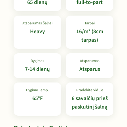
65 dienų
full-to-part
Atsparumas Šalnai
Tarpai
Heavy
16/m² (8cm
tarpas)
Dygimas
Atsparumas
7-14 dienų
Atsparus
Dygimo Temp.
Pradėkite Viduje
65°F
6 savaičių prieš
paskutinį šalną