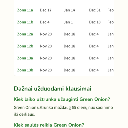
Zona 11a
Dec 17
Jan 14
Dec 31
Feb 23
Zona 11b
Dec 4
Jan 1
Dec 18
Feb 10
Zona 12a
Nov 20
Dec 18
Dec 4
Jan 27
Zona 12b
Nov 20
Dec 18
Dec 4
Jan 27
Zona 13a
Nov 20
Dec 18
Dec 4
Jan 27
Zona 13b
Nov 20
Dec 18
Dec 4
Jan 27
Dažnai užduodami klausimai
Kiek laiko užtrunka užauginti Green Onion?
Green Onion užtrunka maždaug 65 dienų nuo sodinimo
iki derliaus.
Kiek saulės reikia Green Onion?