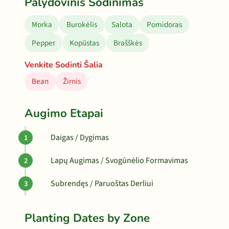
Palydovinis Sodinimas
Morka
Burokėlis
Salota
Pomidoras
Pepper
Kopūstas
Brašškės
Venkite Sodinti Šalia
Bean
Žirnis
Augimo Etapai
Daigas / Dygimas
Lapų Augimas / Svogūnėlio Formavimas
Subrendęs / Paruoštas Derliui
Planting Dates by Zone