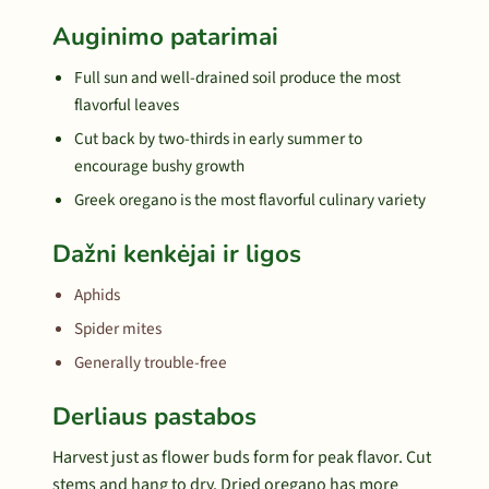
Auginimo patarimai
Full sun and well-drained soil produce the most
flavorful leaves
Cut back by two-thirds in early summer to
encourage bushy growth
Greek oregano is the most flavorful culinary variety
Dažni kenkėjai ir ligos
Aphids
Spider mites
Generally trouble-free
Derliaus pastabos
Harvest just as flower buds form for peak flavor. Cut
stems and hang to dry. Dried oregano has more