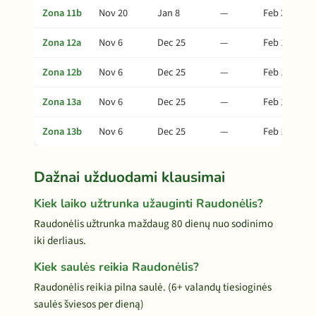
Zona 11b
Nov 20
Jan 8
—
Feb 27
Zona 12a
Nov 6
Dec 25
—
Feb 13
Zona 12b
Nov 6
Dec 25
—
Feb 13
Zona 13a
Nov 6
Dec 25
—
Feb 13
Zona 13b
Nov 6
Dec 25
—
Feb 13
Dažnai užduodami klausimai
Kiek laiko užtrunka užauginti Raudonėlis?
Raudonėlis užtrunka maždaug 80 dienų nuo sodinimo
iki derliaus.
Kiek saulės reikia Raudonėlis?
Raudonėlis reikia pilna saulė. (6+ valandų tiesioginės
saulės šviesos per dieną)