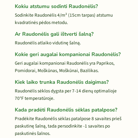
Kokiu atstumu sodinti Raudonėlis?
Sodinkite Raudonėlis 4/m² (15cm tarpas) atstumu
kvadratinės pėdos metodu.
Ar Raudonėlis gali ištverti šalną?
Raudonėlis atlaiko vidutinę šalną.
Kokie geri augalai kompanionai Raudonėlis?
Geri augalai kompanionai Raudonėlis yra Paprikos,
Pomidorai, Moškūnas, Moškūnai, Bazilikas.
Kiek laiko trunka Raudonėlis daigimas?
Raudonėlis sėklos dygsta per 7-14 dienų optimalioje
70°F temperatūroje.
Kada pradėti Raudonėlis sėklas patalpose?
Pradėkite Raudonėlis sėklas patalpose 8 savaites prieš
paskutinę šalną, tada persodinkite -1 savaites po
paskutinės šalnos.