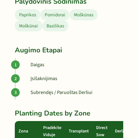
Palydovinis Sodinimas
Paprikos
Pomidorai
Moškūnas
Moškūnai
Bazilikas
Augimo Etapai
Daigas
Įsišaknijimas
Subrendęs / Paruoštas Derliui
Planting Dates by Zone
Pradėkite
Direct
Zona
Transplant
Derlius
Viduje
Sow