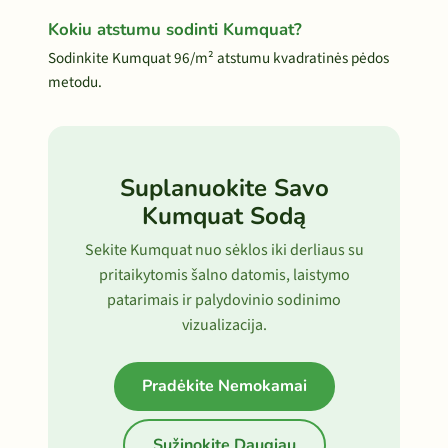
Kokiu atstumu sodinti Kumquat?
Sodinkite Kumquat 96/m² atstumu kvadratinės pėdos
metodu.
Suplanuokite Savo
Kumquat Sodą
Sekite Kumquat nuo sėklos iki derliaus su
pritaikytomis šalno datomis, laistymo
patarimais ir palydovinio sodinimo
vizualizacija.
Pradėkite Nemokamai
Sužinokite Daugiau