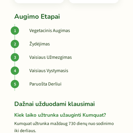
Augimo Etapai
Vegetacinis Augimas
Žydėjimas
Vaisiaus Užmezgimas
Vaisiaus Vystymasis
Paruošta Derliui
Dažnai užduodami klausimai
Kiek laiko užtrunka užauginti Kumquat?
Kumquat užtrunka maždaug 730 dienų nuo sodinimo
iki derliaus.