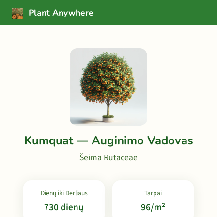
Plant Anywhere
Kumquat — Auginimo Vadovas
Šeima Rutaceae
Dienų iki Derliaus
Tarpai
730 dienų
96/m²