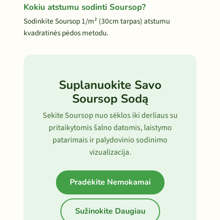
Kokiu atstumu sodinti Soursop?
Sodinkite Soursop 1/m² (30cm tarpas) atstumu
kvadratinės pėdos metodu.
Suplanuokite Savo
Soursop Sodą
Sekite Soursop nuo sėklos iki derliaus su
pritaikytomis šalno datomis, laistymo
patarimais ir palydovinio sodinimo
vizualizacija.
Pradėkite Nemokamai
Sužinokite Daugiau