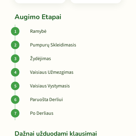
Augimo Etapai
Ramybė
Pumpurų Skleidimasis
Žydėjimas
Vaisiaus Užmezgimas
Vaisiaus Vystymasis
Paruošta Derliui
Po Derliaus
Dažnai užduodami klausimai