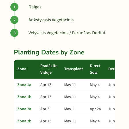
Daigas
Ankstyvasis Vegetacinis
Vėlyvasis Vegetacinis / Paruoštas Derliui
Planting Dates by Zone
Pradėkite
Direct
Zona
Transplant
Derlius
Viduje
Sow
Zona 1a
Apr 13
May 11
May 4
Jun 25
Zona 1b
Apr 13
May 11
May 4
Jun 25
Zona 2a
Apr 3
May 1
Apr 24
Jun 15
Zona 2b
Apr 13
May 11
May 4
Jun 25