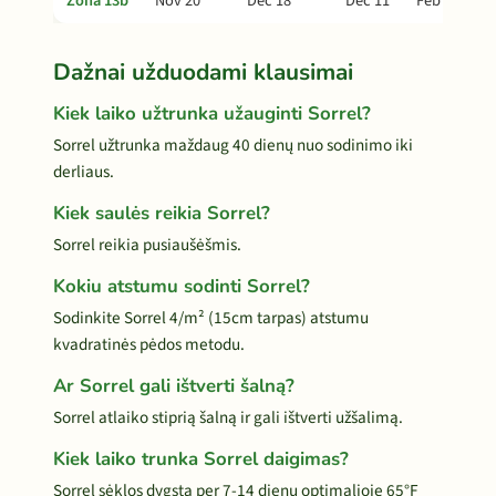
Zona 13b
Nov 20
Dec 18
Dec 11
Feb 1
Dažnai užduodami klausimai
Kiek laiko užtrunka užauginti Sorrel?
Sorrel užtrunka maždaug 40 dienų nuo sodinimo iki
derliaus.
Kiek saulės reikia Sorrel?
Sorrel reikia pusiaušėšmis.
Kokiu atstumu sodinti Sorrel?
Sodinkite Sorrel 4/m² (15cm tarpas) atstumu
kvadratinės pėdos metodu.
Ar Sorrel gali ištverti šalną?
Sorrel atlaiko stiprią šalną ir gali ištverti užšalimą.
Kiek laiko trunka Sorrel daigimas?
Sorrel sėklos dygsta per 7-14 dienų optimalioje 65°F