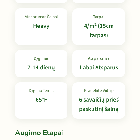
Atsparumas Šalnai
Tarpai
Heavy
4/m² (15cm
tarpas)
Dygimas
Atsparumas
7-14 dienų
Labai Atsparus
Dygimo Temp.
Pradėkite Viduje
65°F
6 savaičių prieš
paskutinį šalną
Augimo Etapai