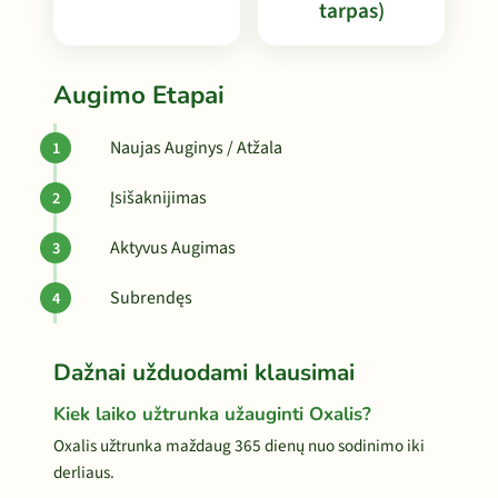
tarpas)
Augimo Etapai
Naujas Auginys / Atžala
Įsišaknijimas
Aktyvus Augimas
Subrendęs
Dažnai užduodami klausimai
Kiek laiko užtrunka užauginti Oxalis?
Oxalis užtrunka maždaug 365 dienų nuo sodinimo iki
derliaus.