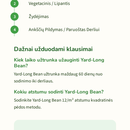
Vegetacinis / Lipantis
Žydėjimas
Ankščių Pildymas / Paruoštas Derliui
Dažnai užduodami klausimai
Kiek laiko užtrunka užauginti Yard-Long
Bean?
Yard-Long Bean užtrunka maždaug 60 dienų nuo
sodinimo iki derliaus.
Kokiu atstumu sodinti Yard-Long Bean?
Sodinkite Yard-Long Bean 12/m² atstumu kvadratinės
pėdos metodu.