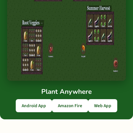
Plant Anywhere
Android App
Amazon Fire
Web App