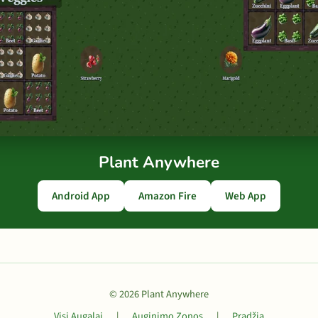
Plant Anywhere
Android App
Amazon Fire
Web App
© 2026 Plant Anywhere
Visi Augalai
|
Auginimo Zonos
|
Pradžia