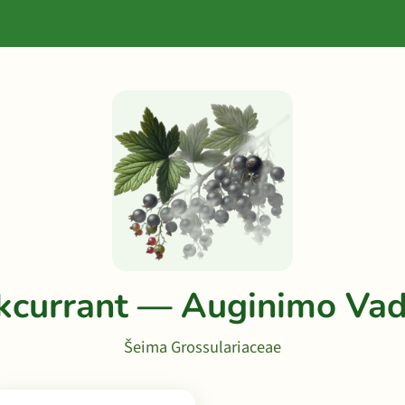
kcurrant — Auginimo Va
Šeima Grossulariaceae