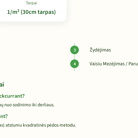
Tarpai
1/m² (30cm tarpas)
Žydėjimas
Vaisiu Mezėjimas / Paru
ai
ackcurrant?
 nuo sodinimo iki derliaus.
ant?
as) atstumu kvadratinės pėdos metodu.