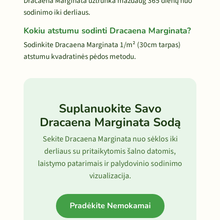
Dracaena Marginata užtrunka maždaug 365 dienų nuo
sodinimo iki derliaus.
Kokiu atstumu sodinti Dracaena Marginata?
Sodinkite Dracaena Marginata 1/m² (30cm tarpas)
atstumu kvadratinės pėdos metodu.
Suplanuokite Savo
Dracaena Marginata Sodą
Sekite Dracaena Marginata nuo sėklos iki
derliaus su pritaikytomis šalno datomis,
laistymo patarimais ir palydovinio sodinimo
vizualizacija.
Pradėkite Nemokamai