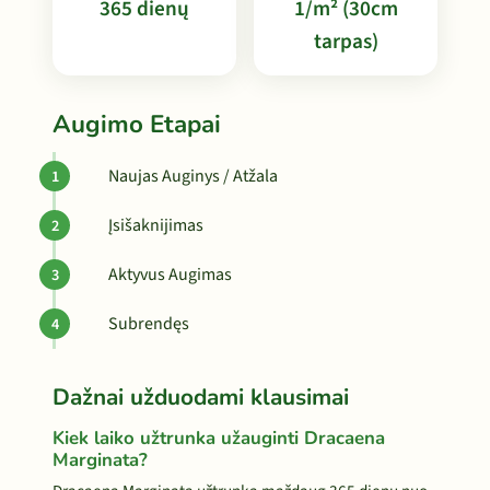
365 dienų
1/m² (30cm
tarpas)
Augimo Etapai
Naujas Auginys / Atžala
Įsišaknijimas
Aktyvus Augimas
Subrendęs
Dažnai užduodami klausimai
Kiek laiko užtrunka užauginti Dracaena
Marginata?