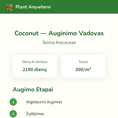
Plant Anywhere
Coconut — Auginimo Vadovas
Šeima Arecaceae
Dienų iki Derliaus
Tarpai
2190 dienų
300/m²
Augimo Etapai
Vegetacinis Augimas
Žydėjimas