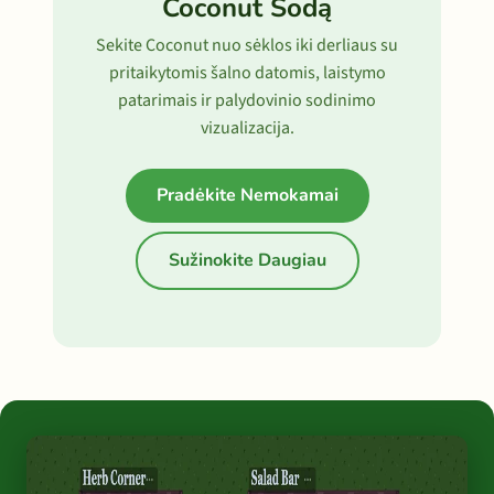
Coconut Sodą
Sekite Coconut nuo sėklos iki derliaus su
pritaikytomis šalno datomis, laistymo
patarimais ir palydovinio sodinimo
vizualizacija.
Pradėkite Nemokamai
Sužinokite Daugiau