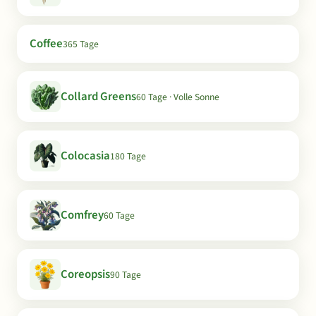
Coffee
365 Tage
Collard Greens
60 Tage · Volle Sonne
Colocasia
180 Tage
Comfrey
60 Tage
Coreopsis
90 Tage