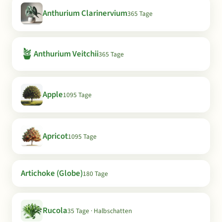
Anthurium Clarinervium
365 Tage
🪴
Anthurium Veitchii
365 Tage
Apple
1095 Tage
Apricot
1095 Tage
Artichoke (Globe)
180 Tage
Rucola
35 Tage · Halbschatten