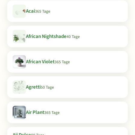
Acai
365 Tage
African Nightshade
40 Tage
African Violet
365 Tage
Agretti
50 Tage
Air Plant
365 Tage