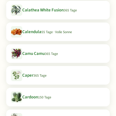
Calathea White Fusion
365 Tage
Calendula
55 Tage · Volle Sonne
Camu Camu
365 Tage
Caper
365 Tage
Cardoon
150 Tage