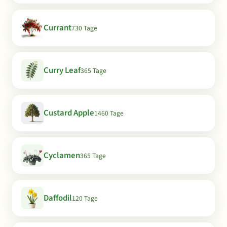
Currant
730 Tage
Curry Leaf
365 Tage
Custard Apple
1460 Tage
Cyclamen
365 Tage
Daffodil
120 Tage