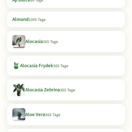
Aji Dulce
80 Tage
Almond
1095 Tage
Alocasia
365 Tage
🪴
Alocasia Frydek
365 Tage
Alocasia Zebrina
365 Tage
Aloe Vera
365 Tage