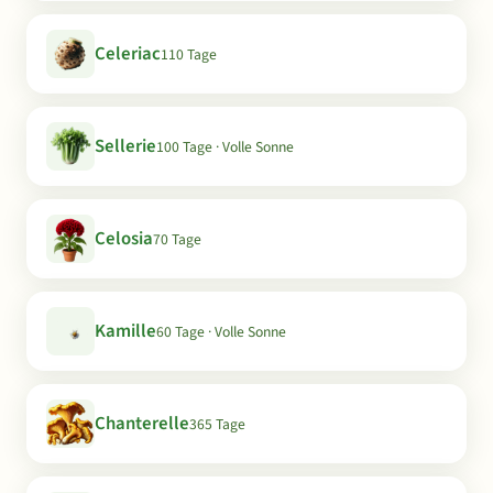
Celeriac
110 Tage
Sellerie
100 Tage · Volle Sonne
Celosia
70 Tage
Kamille
60 Tage · Volle Sonne
Chanterelle
365 Tage