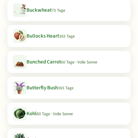
Buckwheat
75 Tage
Bullocks Heart
365 Tage
Bunched Carrot
60 Tage · Volle Sonne
Butterfly Bush
365 Tage
Kohl
80 Tage · Volle Sonne