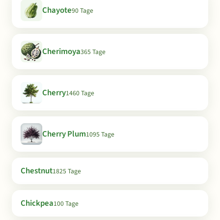
Chayote
90 Tage
Cherimoya
365 Tage
Cherry
1460 Tage
Cherry Plum
1095 Tage
Chestnut
1825 Tage
Chickpea
100 Tage