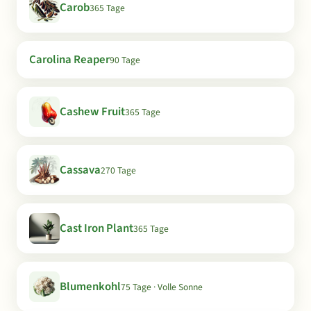
Carob
365 Tage
Carolina Reaper
90 Tage
Cashew Fruit
365 Tage
Cassava
270 Tage
Cast Iron Plant
365 Tage
Blumenkohl
75 Tage · Volle Sonne