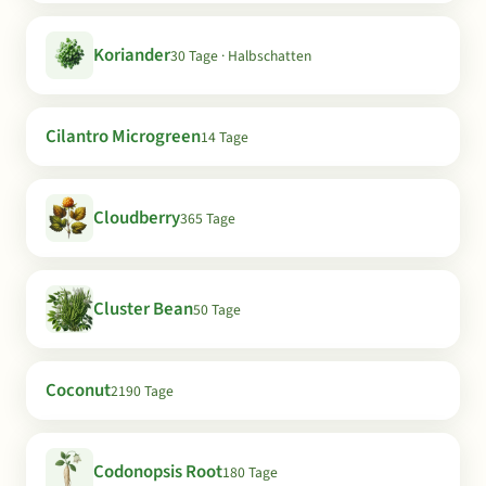
Koriander
30 Tage · Halbschatten
Cilantro Microgreen
14 Tage
Cloudberry
365 Tage
Cluster Bean
50 Tage
Coconut
2190 Tage
Codonopsis Root
180 Tage