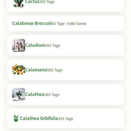
Cactus
365 Tage
Calabrese Broccoli
65 Tage · Volle Sonne
Caladium
365 Tage
Calamansi
365 Tage
Calathea
365 Tage
🪴
Calathea Orbifolia
365 Tage