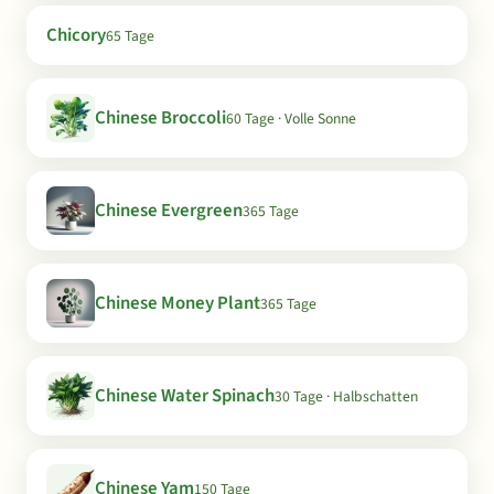
Chicory
65 Tage
Chinese Broccoli
60 Tage · Volle Sonne
Chinese Evergreen
365 Tage
Chinese Money Plant
365 Tage
Chinese Water Spinach
30 Tage · Halbschatten
Chinese Yam
150 Tage