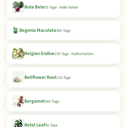
Rote Bete
55 Tage · Volle Sonne
🪴
Begonia Maculata
365 Tage
Belgian Endive
150 Tage · Halbschatten
Bellflower Root
120 Tage
Bergamot
365 Tage
Betel Leaf
90 Tage