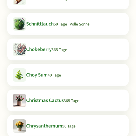
Schnittlauch
60 Tage · Volle Sonne
Chokeberry
365 Tage
Choy Sum
40 Tage
Christmas Cactus
365 Tage
Chrysanthemum
90 Tage