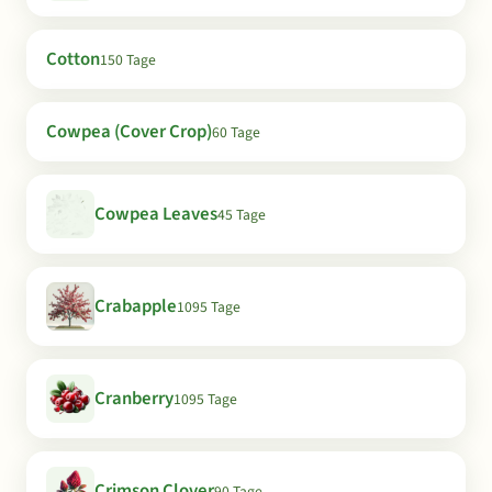
Cotton
150 Tage
Cowpea (Cover Crop)
60 Tage
Cowpea Leaves
45 Tage
Crabapple
1095 Tage
Cranberry
1095 Tage
Crimson Clover
90 Tage