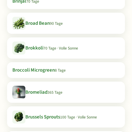
Brinjal
70 Tage
Broad Bean
90 Tage
Brokkoli
70 Tage · Volle Sonne
Broccoli Microgreen
8 Tage
Bromeliad
365 Tage
Brussels Sprouts
100 Tage · Volle Sonne