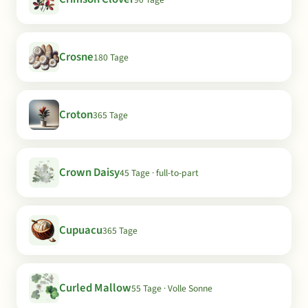
Crosne
180 Tage
Croton
365 Tage
Crown Daisy
45 Tage · full-to-part
Cupuacu
365 Tage
Curled Mallow
55 Tage · Volle Sonne