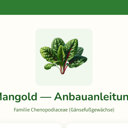
angold — Anbauanleitu
Familie Chenopodiaceae (Gänsefußgewächse)