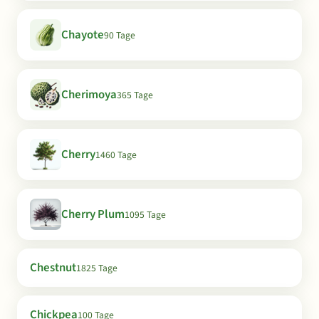
Chayote
90 Tage
Cherimoya
365 Tage
Cherry
1460 Tage
Cherry Plum
1095 Tage
Chestnut
1825 Tage
Chickpea
100 Tage