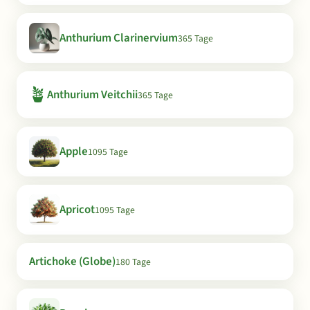
Anthurium Clarinervium
365 Tage
🪴
Anthurium Veitchii
365 Tage
Apple
1095 Tage
Apricot
1095 Tage
Artichoke (Globe)
180 Tage