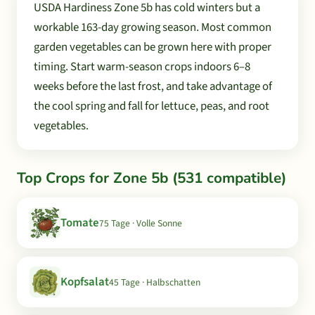
USDA Hardiness Zone 5b has cold winters but a
workable 163-day growing season. Most common
garden vegetables can be grown here with proper
timing. Start warm-season crops indoors 6–8
weeks before the last frost, and take advantage of
the cool spring and fall for lettuce, peas, and root
vegetables.
Top Crops for Zone 5b (531 compatible)
Tomate
75 Tage · Volle Sonne
Kopfsalat
45 Tage · Halbschatten