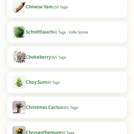
Chinese Yam
150 Tage
Schnittlauch
60 Tage · Volle Sonne
Chokeberry
365 Tage
Choy Sum
40 Tage
Christmas Cactus
365 Tage
Chrysanthemum
90 Tage