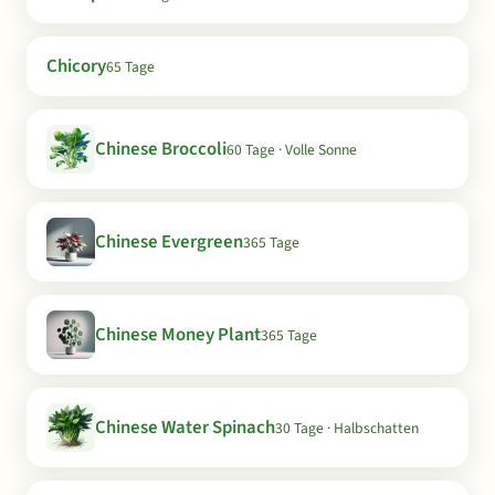
Chicory
65 Tage
Chinese Broccoli
60 Tage · Volle Sonne
Chinese Evergreen
365 Tage
Chinese Money Plant
365 Tage
Chinese Water Spinach
30 Tage · Halbschatten