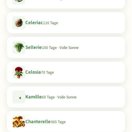
Celeriac
110 Tage
Sellerie
100 Tage · Volle Sonne
Celosia
70 Tage
Kamille
60 Tage · Volle Sonne
Chanterelle
365 Tage