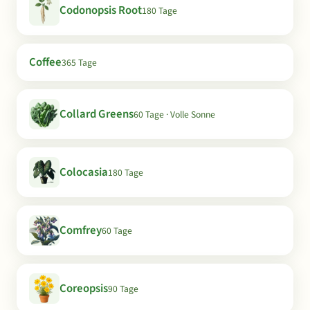
Codonopsis Root
180 Tage
Coffee
365 Tage
Collard Greens
60 Tage · Volle Sonne
Colocasia
180 Tage
Comfrey
60 Tage
Coreopsis
90 Tage