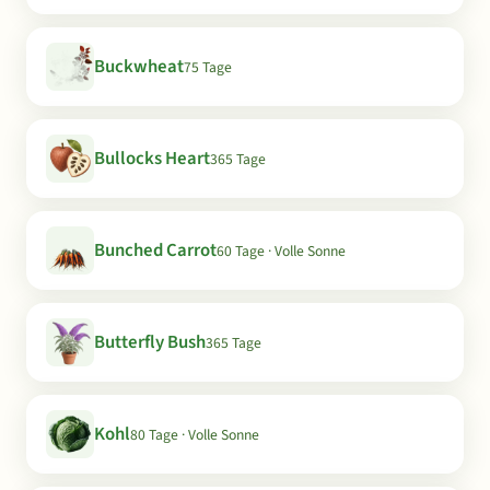
Buckwheat
75 Tage
Bullocks Heart
365 Tage
Bunched Carrot
60 Tage · Volle Sonne
Butterfly Bush
365 Tage
Kohl
80 Tage · Volle Sonne