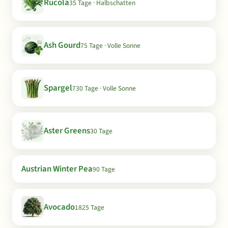
Rucola
35 Tage · Halbschatten
Ash Gourd
75 Tage · Volle Sonne
Spargel
730 Tage · Volle Sonne
Aster Greens
30 Tage
Austrian Winter Pea
90 Tage
Avocado
1825 Tage