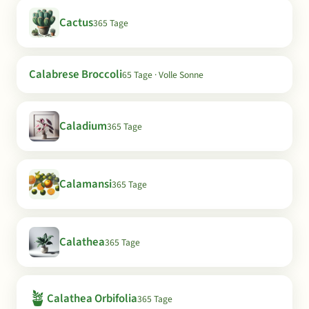
Cactus
365 Tage
Calabrese Broccoli
65 Tage · Volle Sonne
Caladium
365 Tage
Calamansi
365 Tage
Calathea
365 Tage
🪴
Calathea Orbifolia
365 Tage