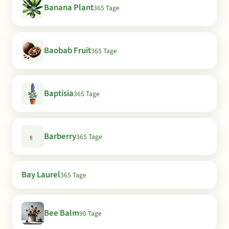
Banana Plant
365 Tage
Baobab Fruit
365 Tage
Baptisia
365 Tage
Barberry
365 Tage
Bay Laurel
365 Tage
Bee Balm
90 Tage