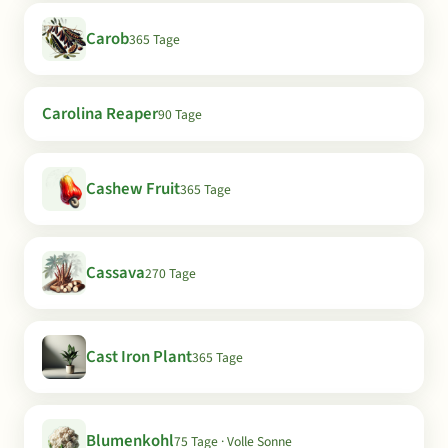
Carob
365 Tage
Carolina Reaper
90 Tage
Cashew Fruit
365 Tage
Cassava
270 Tage
Cast Iron Plant
365 Tage
Blumenkohl
75 Tage · Volle Sonne