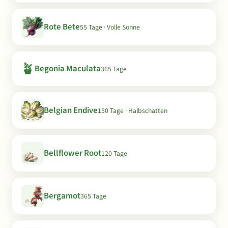
Rote Bete
55 Tage · Volle Sonne
🪴
Begonia Maculata
365 Tage
Belgian Endive
150 Tage · Halbschatten
Bellflower Root
120 Tage
Bergamot
365 Tage