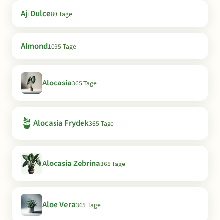
Aji Dulce
80 Tage
Almond
1095 Tage
Alocasia
365 Tage
🪴
Alocasia Frydek
365 Tage
Alocasia Zebrina
365 Tage
Aloe Vera
365 Tage