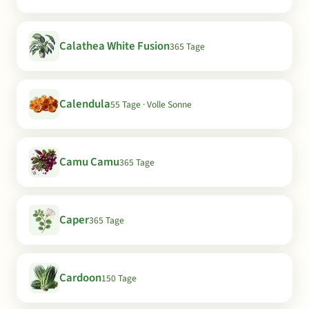
Calathea White Fusion
365 Tage
Calendula
55 Tage · Volle Sonne
Camu Camu
365 Tage
Caper
365 Tage
Cardoon
150 Tage