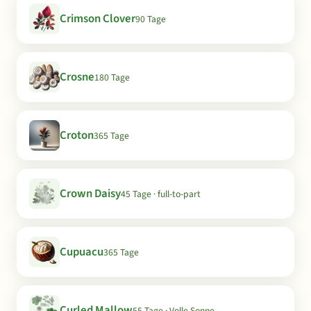
Crimson Clover
90 Tage
Crosne
180 Tage
Croton
365 Tage
Crown Daisy
45 Tage · full-to-part
Cupuacu
365 Tage
Curled Mallow
55 Tage · Volle Sonne