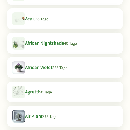
Acai
365 Tage
African Nightshade
40 Tage
African Violet
365 Tage
Agretti
50 Tage
Air Plant
365 Tage