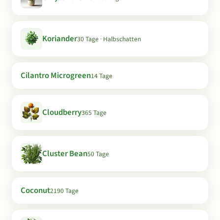
Koriander
30 Tage · Halbschatten
Cilantro Microgreen
14 Tage
Cloudberry
365 Tage
Cluster Bean
50 Tage
Coconut
2190 Tage