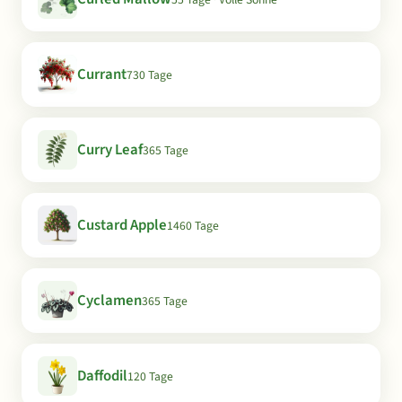
Currant
730 Tage
Curry Leaf
365 Tage
Custard Apple
1460 Tage
Cyclamen
365 Tage
Daffodil
120 Tage