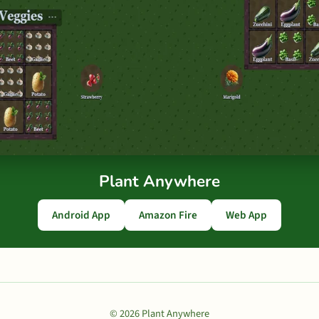
Plant Anywhere
Android App
Amazon Fire
Web App
© 2026 Plant Anywhere