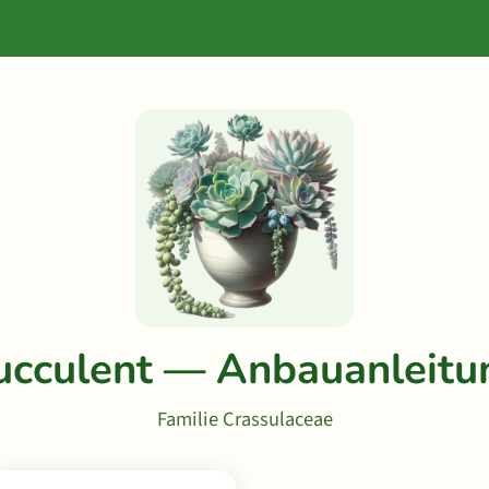
ucculent — Anbauanleitu
Familie Crassulaceae