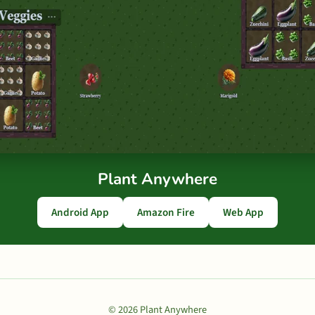
Plant Anywhere
Android App
Amazon Fire
Web App
© 2026 Plant Anywhere