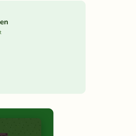
ten
t