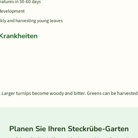
matures in 30-60 days
t development
ckly and harvesting young leaves
Krankheiten
. Larger turnips become woody and bitter. Greens can be harvested 
Planen Sie Ihren Steckrübe-Garten