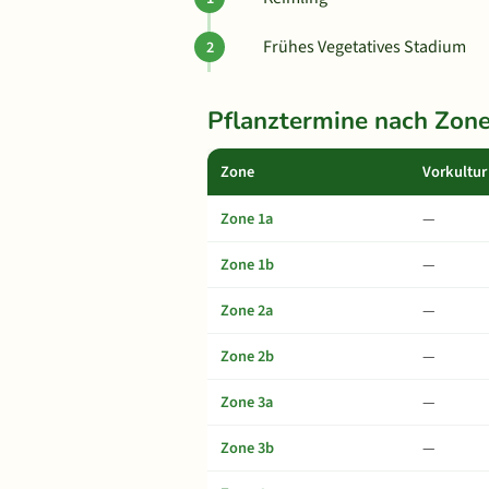
Frühes Vegetatives Stadium
Pflanztermine nach Zon
Zone
Vorkultur
Zone 1a
—
Zone 1b
—
Zone 2a
—
Zone 2b
—
Zone 3a
—
Zone 3b
—